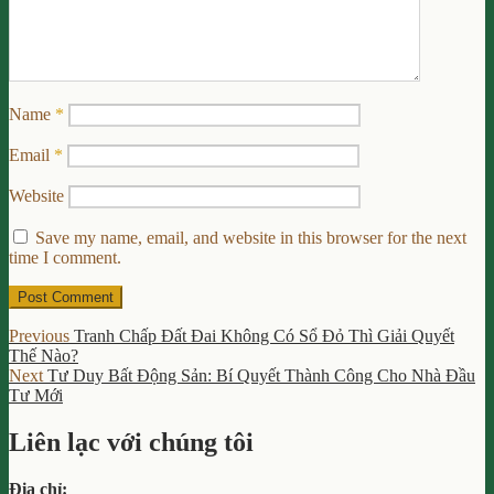
Name
*
Email
*
Website
Save my name, email, and website in this browser for the next
time I comment.
Post
Previous
Previous
Tranh Chấp Đất Đai Không Có Sổ Đỏ Thì Giải Quyết
post:
Thế Nào?
navigation
Next
Next
Tư Duy Bất Động Sản: Bí Quyết Thành Công Cho Nhà Đầu
post:
Tư Mới
Liên lạc với chúng tôi
Địa chỉ: