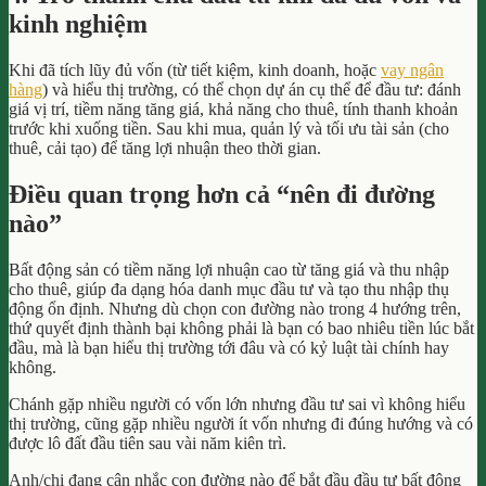
kinh nghiệm
Khi đã tích lũy đủ vốn (từ tiết kiệm, kinh doanh, hoặc
vay ngân
hàng
) và hiểu thị trường, có thể chọn dự án cụ thể để đầu tư: đánh
giá vị trí, tiềm năng tăng giá, khả năng cho thuê, tính thanh khoản
trước khi xuống tiền. Sau khi mua, quản lý và tối ưu tài sản (cho
thuê, cải tạo) để tăng lợi nhuận theo thời gian.
Điều quan trọng hơn cả “nên đi đường
nào”
Bất động sản có tiềm năng lợi nhuận cao từ tăng giá và thu nhập
cho thuê, giúp đa dạng hóa danh mục đầu tư và tạo thu nhập thụ
động ổn định. Nhưng dù chọn con đường nào trong 4 hướng trên,
thứ quyết định thành bại không phải là bạn có bao nhiêu tiền lúc bắt
đầu, mà là bạn hiểu thị trường tới đâu và có kỷ luật tài chính hay
không.
Chánh gặp nhiều người có vốn lớn nhưng đầu tư sai vì không hiểu
thị trường, cũng gặp nhiều người ít vốn nhưng đi đúng hướng và có
được lô đất đầu tiên sau vài năm kiên trì.
Anh/chị đang cân nhắc con đường nào để bắt đầu đầu tư bất động