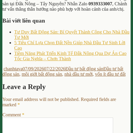
sản tại Đắk Nông – Tây Nguyên? Nhắn Zalo
0939333007
, Chánh
tư vấn thẳng thắn hướng nào phù hợp với hoàn cảnh của anh/chị.
Bài viết liên quan
Tư Duy Bất Động Sản: Bí Quyết Thành Công Cho Nhà Đầu
Tư Mới
5 Tiêu Chí Lựa Chọn Đất Nền Giúp Nhà Đầu Tư Sinh Lời
Cao
Tiềm Năng Phát Triển Kinh Tế Đắk Nông Qua Dự Án Cao
Tốc Gia Nghĩa – Chơn Thành
Author
Posted
Categories
Tags
chanhtava
07/09/2026
07/22/2026
Đầu tư bất động sản
Đầu tư bất
on
động sản
,
môi giới bất động sản
,
nhà đầu tư mới
,
vốn ít đầu tư đất
Leave a Reply
Your email address will not be published.
Required fields are
marked
*
Comment
*