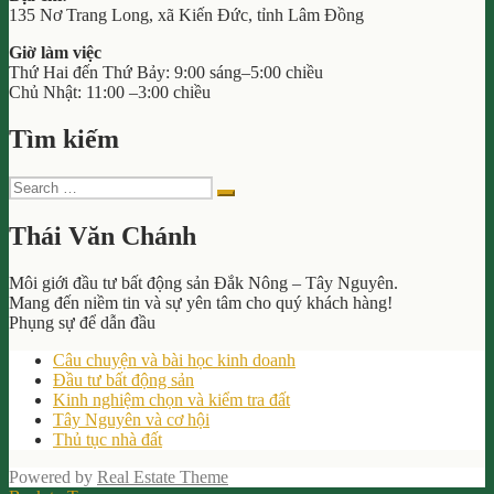
135 Nơ Trang Long, xã Kiến Đức, tỉnh Lâm Đồng
Giờ làm việc
Thứ Hai đến Thứ Bảy: 9:00 sáng–5:00 chiều
Chủ Nhật: 11:00 –3:00 chiều
Tìm kiếm
Search
Search
for:
Thái Văn Chánh
Môi giới đầu tư bất động sản Đắk Nông – Tây Nguyên.
Mang đến niềm tin và sự yên tâm cho quý khách hàng!
Phụng sự để dẫn đầu
Câu chuyện và bài học kinh doanh
Đầu tư bất động sản
Kinh nghiệm chọn và kiểm tra đất
Tây Nguyên và cơ hội
Thủ tục nhà đất
Powered by
Real Estate Theme