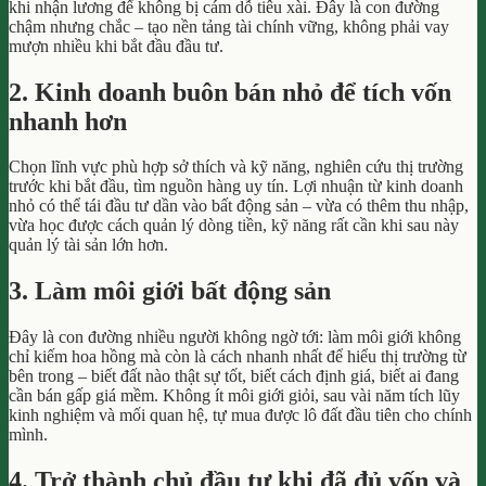
khi nhận lương để không bị cám dỗ tiêu xài. Đây là con đường
chậm nhưng chắc – tạo nền tảng tài chính vững, không phải vay
mượn nhiều khi bắt đầu đầu tư.
2. Kinh doanh buôn bán nhỏ để tích vốn
nhanh hơn
Chọn lĩnh vực phù hợp sở thích và kỹ năng, nghiên cứu thị trường
trước khi bắt đầu, tìm nguồn hàng uy tín. Lợi nhuận từ kinh doanh
nhỏ có thể tái đầu tư dần vào bất động sản – vừa có thêm thu nhập,
vừa học được cách quản lý dòng tiền, kỹ năng rất cần khi sau này
quản lý tài sản lớn hơn.
3. Làm môi giới bất động sản
Đây là con đường nhiều người không ngờ tới: làm môi giới không
chỉ kiếm hoa hồng mà còn là cách nhanh nhất để hiểu thị trường từ
bên trong – biết đất nào thật sự tốt, biết cách định giá, biết ai đang
cần bán gấp giá mềm. Không ít môi giới giỏi, sau vài năm tích lũy
kinh nghiệm và mối quan hệ, tự mua được lô đất đầu tiên cho chính
mình.
4. Trở thành chủ đầu tư khi đã đủ vốn và