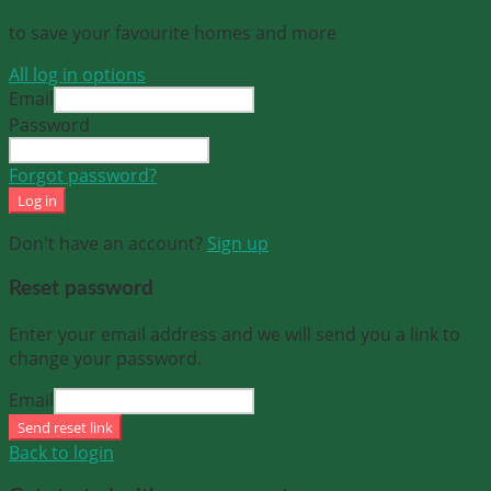
to save your favourite homes and more
All log in options
Email
Password
Forgot password?
Log in
Don't have an account?
Sign up
Reset password
Enter your email address and we will send you a link to
change your password.
Email
Send reset link
Back to login