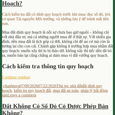
Hoạch?
Đỏ
Luật
Cho
Mới:
Con
Các
Cách kiểm tra đất có dính quy hoạch trước khi mua: đọc sổ đỏ, hỏi
The
Khoản
cơ quan Tài nguyên Môi trường, và những lưu ý để tránh mất tiền
Luật
Phí
oan.
Mới:
Cần
Các
Biết”
Mua đất dính quy hoạch là nỗi sợ chưa bao giờ nguôi – không chỉ
Kho
với nhà đầu tư, mà cả những người mua để ở thật sự. Với nhiều gia
Phí
đình, tiền mua đất là tích góp cả đời, không chỉ để an cư mà còn là
Cần
tương lai cho con cái. Chánh gặp không ít trường hợp mua nhầm đất
Biết
quy hoạch: muốn xây thì lo bị tháo dỡ, không xây thì tiếc tiền đã bỏ
ra, muốn bán lại cũng chẳng ai dám mua vì đất vướng quy hoạch.
Cách kiểm tra thông tin quy hoạch
“Làm
Continue reading
Sao
Author
Posted
Categories
Tags
chanhtava
07/09/2026
07/22/2026
Thủ tục nhà đất
đất dính quy
Để
on
hoạch
,
kiểm tra quy hoạch đất
,
mua đất an toàn
,
pháp lý bất động
Tránh
on
sản
Leave a comment
Mua
Làm
Đất
Sao
Dính
Đất Không Có Sổ Đỏ Có Được Phép Bán
Để
Quy
Không?
Tránh
Hoạch?”