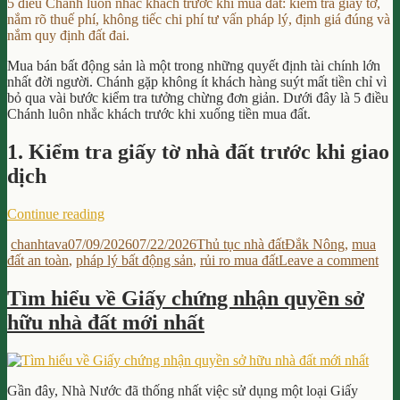
Không?”
5 điều Chánh luôn nhắc khách trước khi mua đất: kiểm tra giấy tờ,
Được
nắm rõ thuế phí, không tiếc chi phí tư vấn pháp lý, định giá đúng và
Phép
nắm quy định đất đai.
Bán
Không?
Mua bán bất động sản là một trong những quyết định tài chính lớn
nhất đời người. Chánh gặp không ít khách hàng suýt mất tiền chỉ vì
bỏ qua vài bước kiểm tra tưởng chừng đơn giản. Dưới đây là 5 điều
Chánh luôn nhắc khách trước khi xuống tiền mua đất.
1. Kiểm tra giấy tờ nhà đất trước khi giao
dịch
“5
Continue reading
Mẹo
Author
Posted
Categories
Tags
chanhtava
07/09/2026
07/22/2026
Thủ tục nhà đất
Đắk Nông
,
mua
Pháp
on
on
đất an toàn
,
pháp lý bất động sản
,
rủi ro mua đất
Leave a comment
Lý
5
Bất
Mẹ
Động
Tìm hiểu về Giấy chứng nhận quyền sở
Phá
Sản
hữu nhà đất mới nhất
Lý
Giúp
Bất
Bạn
Độ
Tránh
Sản
Rủi
Giú
Ro
Gần đây, Nhà Nước đã thống nhất việc sử dụng một loại Giấy