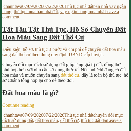
Dẫn
Author
Posted
Categories
Tags
chanhtava
07/09/2026
07/22/2026
Thủ tục nhà đất
bán nhà vay ngân
8
on
hàng
,
thủ tục mua bán nhà đất
,
vay ngân hàng mua nhà
Leave a
Bước
on
comment
Thực
Hướng
Hiện
Dẫn
Thủ
Tất Tần Tật Thủ Tục, Hồ Sơ Chuyển Đất
8
Tục
Hoa Màu Sang Đất Thổ Cư
Bước
Bán
Thực
Nhà
Hiện
Cho
Điều kiện, hồ sơ, thủ tục 3 bước và chi phí để chuyển đất hoa màu
Thủ
Người
sang đất thổ cư theo đúng quy định UBND cấp huyện.
Tục
Mua
Bán
Vay
Chuyển đổi mục đích sử dụng đất giúp tăng giá trị đất, đồng thời
Nhà
Ngân
phù hợp hơn với nhu cầu sử dụng thực tế. Nếu anh/chị đang có đất
Cho
Hàng”
hoa màu và muốn chuyển sang
đất thổ cư
, đây là toàn bộ thủ tục, hồ
Người
sơ Chánh tổng hợp lại cho dễ theo dõi.
Mua
Vay
Đất hoa màu là gì?
Ngân
Hàng
“Tất
Continue reading
Tần
Author
Posted
Categories
Tags
chanhtava
07/09/2026
07/22/2026
Thủ tục nhà đất
chuyển đổi mục
Tật
on
đích sử dụng đất
,
đất hoa màu
,
đất thổ cư
,
thủ tục đất đai
Leave a
Thủ
on
comment
Tục,
Tất