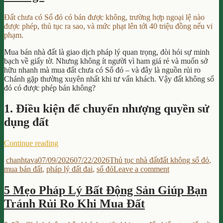
Mua
Đất
Đất chưa có Sổ đỏ có bán được không, trường hợp ngoại lệ nào
Dính
được phép, thủ tục ra sao, và mức phạt lên tới 40 triệu đồng nếu vi
Quy
phạm.
Hoạch?
Mua bán nhà đất là giao dịch pháp lý quan trọng, đòi hỏi sự minh
bạch về giấy tờ. Nhưng không ít người vì ham giá rẻ và muốn sở
hữu nhanh mà mua đất chưa có Sổ đỏ – và đây là nguồn rủi ro
Chánh gặp thường xuyên nhất khi tư vấn khách. Vậy đất không sổ
đỏ có được phép bán không?
1. Điều kiện để chuyển nhượng quyền sử
dụng đất
“Đất
Continue reading
Không
Author
Posted
Categories
Tags
chanhtava
07/09/2026
07/22/2026
Thủ tục nhà đất
đất không sổ đỏ
,
Có
on
on
mua bán đất
,
pháp lý đất đai
,
sổ đỏ
Leave a comment
Sổ
Đất
Đỏ
Không
Có
5 Mẹo Pháp Lý Bất Động Sản Giúp Bạn
Có
Được
Tránh Rủi Ro Khi Mua Đất
Sổ
Phép
Đỏ
Bán
Có