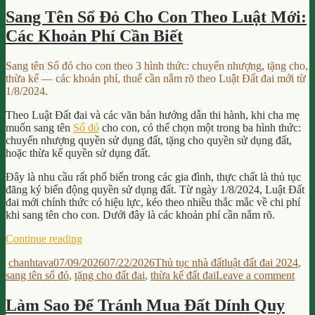
Hồ
Tần
Sơ
Sang Tên Sổ Đỏ Cho Con Theo Luật Mới:
Tật
Chuyển
Các Khoản Phí Cần Biết
Thủ
Đất
Tục,
Hoa
Hồ
Màu
Sang tên Sổ đỏ cho con theo 3 hình thức: chuyển nhượng, tặng cho,
Sơ
Sang
thừa kế — các khoản phí, thuế cần nắm rõ theo Luật Đất đai mới từ
Chuyển
Đất
1/8/2024.
Đất
Thổ
Hoa
Cư”
Theo Luật Đất đai và các văn bản hướng dẫn thi hành, khi cha mẹ
Màu
muốn sang tên
Sổ đỏ
cho con, có thể chọn một trong ba hình thức:
Sang
chuyển nhượng quyền sử dụng đất, tặng cho quyền sử dụng đất,
Đất
hoặc thừa kế quyền sử dụng đất.
Thổ
Cư
Đây là nhu cầu rất phổ biến trong các gia đình, thực chất là thủ tục
đăng ký biến động quyền sử dụng đất. Từ ngày 1/8/2024, Luật Đất
đai mới chính thức có hiệu lực, kéo theo nhiều thắc mắc về chi phí
khi sang tên cho con. Dưới đây là các khoản phí cần nắm rõ.
“Sang
Continue reading
Tên
Author
Posted
Categories
Tags
chanhtava
07/09/2026
07/22/2026
Thủ tục nhà đất
luật đất đai 2024
,
Sổ
on
on
sang tên sổ đỏ
,
tặng cho đất đai
,
thừa kế đất đai
Leave a comment
Đỏ
San
Cho
Tên
Con
Làm Sao Để Tránh Mua Đất Dính Quy
Sổ
Theo