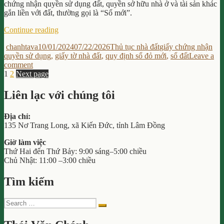
Bạ
Khi
chứng nhận quyền sử dụng đất, quyền sở hữu nhà ở và tài sản khác
Trá
Mua
gắn liền với đất, thường gọi là “Sổ mới”.
Rủi
Đất”
“Tìm
Ro
Continue reading
hiểu
Khi
Author
Posted
Categories
Tags
chanhtava
10/01/2024
07/22/2026
Thủ tục nhà đất
giấy chứng nhận
về
Mu
on
quyền sử dụng
,
giấy tờ nhà đất
,
quy định sổ đỏ mới
,
sổ đất
Leave a
Giấy
Đất
on
comment
chứng
Posts
Page
Page
Tìm
1
2
Next page
nhận
hiểu
quyền
pagination
về
sở
Liên lạc với chúng tôi
Giấy
hữu
chứng
nhà
Địa chỉ:
nhận
đất
135 Nơ Trang Long, xã Kiến Đức, tỉnh Lâm Đồng
quyền
mới
sở
nhất”
Giờ làm việc
hữu
Thứ Hai đến Thứ Bảy: 9:00 sáng–5:00 chiều
nhà
Chủ Nhật: 11:00 –3:00 chiều
đất
mới
Tìm kiếm
nhất
Search
Search
for: