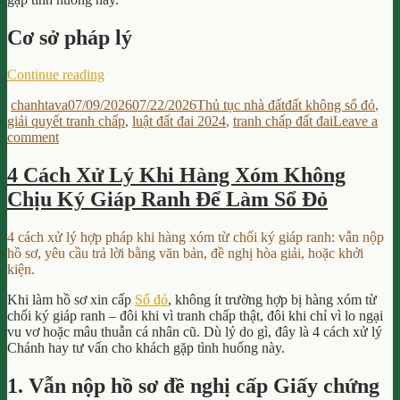
Dịch
Nhà
Cơ sở pháp lý
Đất?
“Tranh
Continue reading
Chấp
Author
Posted
Categories
Tags
chanhtava
07/09/2026
07/22/2026
Thủ tục nhà đất
đất không sổ đỏ
,
Đất
on
giải quyết tranh chấp
,
luật đất đai 2024
,
tranh chấp đất đai
Leave a
Đai
on
comment
Không
Tranh
Có
Chấp
Sổ
4 Cách Xử Lý Khi Hàng Xóm Không
Đất
Đỏ
Chịu Ký Giáp Ranh Để Làm Sổ Đỏ
Đai
Thì
Không
Giải
Có
Quyết
4 cách xử lý hợp pháp khi hàng xóm từ chối ký giáp ranh: vẫn nộp
Sổ
Thế
hồ sơ, yêu cầu trả lời bằng văn bản, đề nghị hòa giải, hoặc khởi
Đỏ
Nào?”
kiện.
Thì
Giải
Khi làm hồ sơ xin cấp
Sổ đỏ
, không ít trường hợp bị hàng xóm từ
Quyết
chối ký giáp ranh – đôi khi vì tranh chấp thật, đôi khi chỉ vì lo ngại
Thế
vu vơ hoặc mâu thuẫn cá nhân cũ. Dù lý do gì, đây là 4 cách xử lý
Nào?
Chánh hay tư vấn cho khách gặp tình huống này.
1. Vẫn nộp hồ sơ đề nghị cấp Giấy chứng