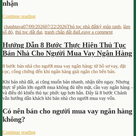
nhận
“4
Continue reading
Cách
Author
Posted
Categories
Tags
chanhtava
07/09/2026
07/22/2026
Thủ tục nhà đất
ký giáp ranh
,
làm
Xử
on
on
sổ đỏ
,
thủ tục đất đai
,
tranh chấp đất đai
Leave a comment
Lý
4
Khi
Cách
Hàng
Hướng Dẫn 8 Bước Thực Hiện Thủ Tục
Xử
Xóm
Bán Nhà Cho Người Mua Vay Ngân Hàng
Lý
Không
Khi
Chịu
Hàng
Ký
8 bước bán nhà cho người mua vay ngân hàng: từ hồ sơ vay, đặt
Xóm
Giáp
cọc, công chứng đến khi ngân hàng giải ngân cho bên bán.
Không
Ranh
Chịu
Để
Khi bán nhà đất, ai cũng muốn bán nhanh, nhận tiền ngay. Nhưng
Ký
Làm
thực tế phần lớn người mua không đủ tiền mặt, cần vay ngân hàng –
Giáp
Sổ
và điều đó khiến thủ tục phức tạp hơn hẳn. Đây là 8 bước Chánh
Ranh
Đỏ”
vẫn hướng dẫn khách khi bán nhà cho người mua vay vốn.
Để
Làm
Có nên bán cho người mua vay ngân hàng
Sổ
không?
Đỏ
“Hướng
Continue reading