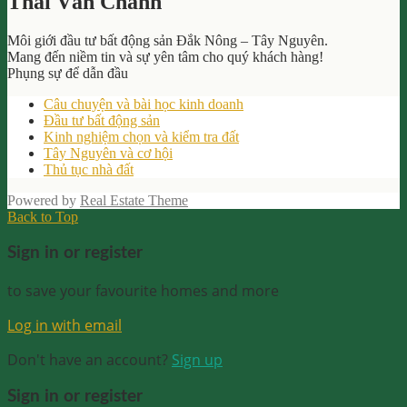
Thái Văn Chánh
Môi giới đầu tư bất động sản Đắk Nông – Tây Nguyên.
Mang đến niềm tin và sự yên tâm cho quý khách hàng!
Phụng sự để dẫn đầu
Câu chuyện và bài học kinh doanh
Đầu tư bất động sản
Kinh nghiệm chọn và kiểm tra đất
Tây Nguyên và cơ hội
Thủ tục nhà đất
Powered by
Real Estate Theme
Back to Top
Sign in or register
to save your favourite homes and more
Log in with email
Don't have an account?
Sign up
Sign in or register