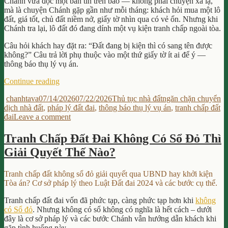
Chánh vừa đọc một bản tin trên báo — không phải chuyện xa lạ,
mà là chuyện Chánh gặp gần như mỗi tháng: khách hỏi mua một lô
đất, giá tốt, chủ đất niềm nở, giấy tờ nhìn qua có vẻ ổn. Nhưng khi
Chánh tra lại, lô đất đó đang dính một vụ kiện tranh chấp ngoài tòa.
Câu hỏi khách hay đặt ra: “Đất đang bị kiện thì có sang tên được
không?” Câu trả lời phụ thuộc vào một thứ giấy tờ ít ai để ý —
thông báo thụ lý vụ án.
“Thông
Continue reading
Báo
Author
Posted
Categories
Tags
chanhtava
07/14/2026
07/22/2026
Thủ tục nhà đất
ngăn chặn chuyển
Thụ
on
dịch nhà đất
,
pháp lý đất đai
,
thông báo thụ lý vụ án
,
tranh chấp đất
Lý
on
đai
Leave a comment
Vụ
Thông
Án
Báo
Là
Tranh Chấp Đất Đai Không Có Sổ Đỏ Thì
Thụ
Căn
Giải Quyết Thế Nào?
Lý
Cứ
Vụ
Ngăn
Án
Chặn
Tranh chấp đất không sổ đỏ giải quyết qua UBND hay khởi kiện
Là
Chuyển
Tòa án? Cơ sở pháp lý theo Luật Đất đai 2024 và các bước cụ thể.
Căn
Dịch
Cứ
Nhà
Tranh chấp đất đai vốn đã phức tạp, càng phức tạp hơn khi
không
Ngăn
Đất?”
có Sổ đỏ
. Nhưng không có sổ không có nghĩa là hết cách – dưới
Chặn
đây là cơ sở pháp lý và các bước Chánh vẫn hướng dẫn khách khi
Chuyển
gặp tình huống này.