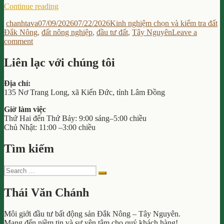
“5
Continue reading
Cách
Author
Posted
Categories
T
chanhtava
07/09/2026
07/22/2026
Kinh nghiệm chọn và kiểm tra đất
Chọn
on
Đắk Nông
,
đất nông nghiệp
,
đầu tư đất
,
Tây Nguyên
Leave a
Đất
on
comment
Nông
5
Nghiệp
Cách
Để
Liên lạc với chúng tôi
Chọn
Đầu
Đất
Tư
Địa chỉ:
Nông
An
135 Nơ Trang Long, xã Kiến Đức, tỉnh Lâm Đồng
Nghiệp
Toàn,
Để
Hiệu
Giờ làm việc
Đầu
Quả
Thứ Hai đến Thứ Bảy: 9:00 sáng–5:00 chiều
Tư
Cao”
Chủ Nhật: 11:00 –3:00 chiều
An
Toàn,
Tìm kiếm
Hiệu
Quả
Cao
Search
Search
for:
Thái Văn Chánh
Môi giới đầu tư bất động sản Đắk Nông – Tây Nguyên.
Mang đến niềm tin và sự yên tâm cho quý khách hàng!