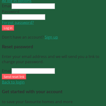
All log in options
Email
Password
Forgot password?
Log in
Don't have an account?
Sign up
Reset password
Enter your email address and we will send you a link to
change your password.
Email
Send reset link
Back to login
Get started with your account
to save your favourite homes and more