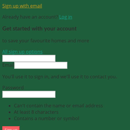
Sign up with email
Already have an account?
Log in
Get started with your account
to save your favourite homes and more
All sign up options
Email
You'll use it to sign in, and we'll use it to contact you.
Password
Can't contain the name or email address
At least 8 characters
Contains a number or symbol
Sign up