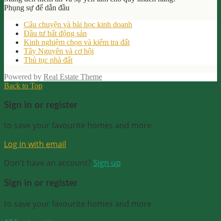
Phụng sự để dẫn đầu
Câu chuyện và bài học kinh doanh
Đầu tư bất động sản
Kinh nghiệm chọn và kiểm tra đất
Tây Nguyên và cơ hội
Thủ tục nhà đất
Powered by
Real Estate Theme
Back to Top
Sign in or register
to save your favourite homes and more
Log in with email
Don't have an account?
Sign up
Sign in or register
to save your favourite homes and more