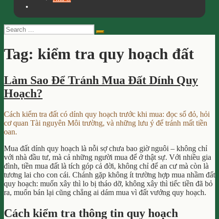
Search
Search
for:
Tag:
kiểm tra quy hoạch đất
Làm Sao Để Tránh Mua Đất Dính Quy
Hoạch?
Cách kiểm tra đất có dính quy hoạch trước khi mua: đọc sổ đỏ, hỏi
cơ quan Tài nguyên Môi trường, và những lưu ý để tránh mất tiền
oan.
Mua đất dính quy hoạch là nỗi sợ chưa bao giờ nguôi – không chỉ
với nhà đầu tư, mà cả những người mua để ở thật sự. Với nhiều gia
đình, tiền mua đất là tích góp cả đời, không chỉ để an cư mà còn là
tương lai cho con cái. Chánh gặp không ít trường hợp mua nhầm đất
quy hoạch: muốn xây thì lo bị tháo dỡ, không xây thì tiếc tiền đã bỏ
ra, muốn bán lại cũng chẳng ai dám mua vì đất vướng quy hoạch.
Cách kiểm tra thông tin quy hoạch