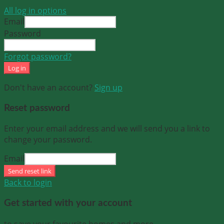
All log in options
Email
Password
Forgot password?
Log in
Don't have an account?
Sign up
Reset password
Enter your email address and we will send you a link to
change your password.
Email
Send reset link
Back to login
Get started with your account
to save your favourite homes and more