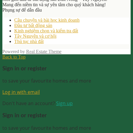
Mang đến niềm tin và sự yên tâm cho quý khách hàng!
Phụng sự để dẫn đầu
Câu chuyện và bài học kinh doanh
Đầu tư bất động sản
Kinh nghiệm chọn và kiểm tra đất
Tây Nguyên và cơ hội
Thủ tục nhà đất
Powered by
Real Estate Theme
Back to Top
Sign in or register
to save your favourite homes and more
Log in with email
Don't have an account?
Sign up
Sign in or register
to save your favourite homes and more