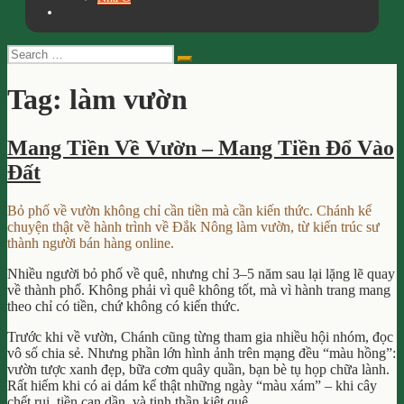
Search
Search
for:
Tag:
làm vườn
Mang Tiền Về Vườn – Mang Tiền Đổ Vào
Đất
Bỏ phố về vườn không chỉ cần tiền mà cần kiến thức. Chánh kể
chuyện thật về hành trình về Đắk Nông làm vườn, từ kiến trúc sư
thành người bán hàng online.
Nhiều người bỏ phố về quê, nhưng chỉ 3–5 năm sau lại lặng lẽ quay
về thành phố. Không phải vì quê không tốt, mà vì hành trang mang
theo chỉ có tiền, chứ không có kiến thức.
Trước khi về vườn, Chánh cũng từng tham gia nhiều hội nhóm, đọc
vô số chia sẻ. Nhưng phần lớn hình ảnh trên mạng đều “màu hồng”:
vườn tược xanh đẹp, bữa cơm quây quần, bạn bè tụ họp chữa lành.
Rất hiếm khi có ai dám kể thật những ngày “màu xám” – khi cây
chết rụi, tiền cạn dần, và tinh thần kiệt quệ.