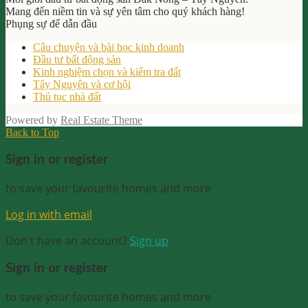
Mang đến niềm tin và sự yên tâm cho quý khách hàng!
Phụng sự để dẫn đầu
Câu chuyện và bài học kinh doanh
Đầu tư bất động sản
Kinh nghiệm chọn và kiểm tra đất
Tây Nguyên và cơ hội
Thủ tục nhà đất
Powered by
Real Estate Theme
Back to Top
Sign in or register
to save your favourite homes and more
Log in with email
Don't have an account?
Sign up
Sign in or register
to save your favourite homes and more