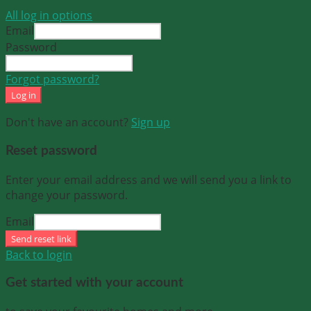
All log in options
Email
Password
Forgot password?
Log in
Don't have an account?
Sign up
Reset password
Enter your email address and we will send you a link to
change your password.
Email
Send reset link
Back to login
Get started with your account