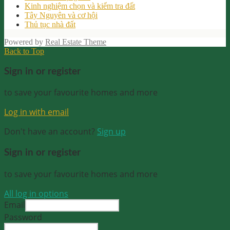
Kinh nghiệm chọn và kiểm tra đất
Tây Nguyên và cơ hội
Thủ tục nhà đất
Powered by
Real Estate Theme
Back to Top
Sign in or register
to save your favourite homes and more
Log in with email
Don't have an account?
Sign up
Sign in or register
to save your favourite homes and more
All log in options
Email
Password