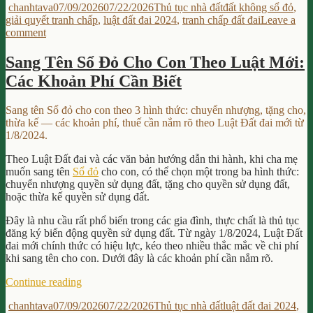
Author
Posted
Categories
Tags
chanhtava
07/09/2026
07/22/2026
Thủ tục nhà đất
đất không sổ đỏ
,
Đất
on
giải quyết tranh chấp
,
luật đất đai 2024
,
tranh chấp đất đai
Leave a
Đai
on
comment
Không
Tranh
Có
Chấp
Sổ
Sang Tên Sổ Đỏ Cho Con Theo Luật Mới:
Đất
Đỏ
Các Khoản Phí Cần Biết
Đai
Thì
Không
Giải
Có
Quyết
Sang tên Sổ đỏ cho con theo 3 hình thức: chuyển nhượng, tặng cho,
Sổ
Thế
thừa kế — các khoản phí, thuế cần nắm rõ theo Luật Đất đai mới từ
Đỏ
Nào?”
1/8/2024.
Thì
Giải
Theo Luật Đất đai và các văn bản hướng dẫn thi hành, khi cha mẹ
Quyết
muốn sang tên
Sổ đỏ
cho con, có thể chọn một trong ba hình thức:
Thế
chuyển nhượng quyền sử dụng đất, tặng cho quyền sử dụng đất,
Nào?
hoặc thừa kế quyền sử dụng đất.
Đây là nhu cầu rất phổ biến trong các gia đình, thực chất là thủ tục
đăng ký biến động quyền sử dụng đất. Từ ngày 1/8/2024, Luật Đất
đai mới chính thức có hiệu lực, kéo theo nhiều thắc mắc về chi phí
khi sang tên cho con. Dưới đây là các khoản phí cần nắm rõ.
“Sang
Continue reading
Tên
Author
Posted
Categories
Tags
chanhtava
07/09/2026
07/22/2026
Thủ tục nhà đất
luật đất đai 2024
,
Sổ