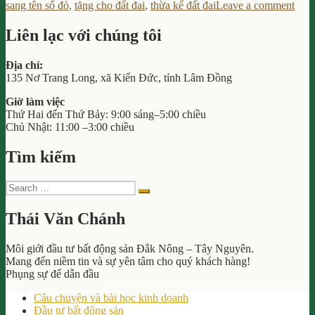
on
on
sang tên sổ đỏ
,
tặng cho đất đai
,
thừa kế đất đai
Leave a comment
Đỏ
San
Cho
Tên
Con
Liên lạc với chúng tôi
Sổ
Theo
Đỏ
Luật
Địa chỉ:
Cho
Mới:
135 Nơ Trang Long, xã Kiến Đức, tỉnh Lâm Đồng
Con
Các
The
Khoản
Giờ làm việc
Luật
Phí
Thứ Hai đến Thứ Bảy: 9:00 sáng–5:00 chiều
Mới:
Cần
Chủ Nhật: 11:00 –3:00 chiều
Các
Biết”
Kho
Tìm kiếm
Phí
Cần
Biết
Search
Search
for:
Thái Văn Chánh
Môi giới đầu tư bất động sản Đắk Nông – Tây Nguyên.
Mang đến niềm tin và sự yên tâm cho quý khách hàng!
Phụng sự để dẫn đầu
Câu chuyện và bài học kinh doanh
Đầu tư bất động sản