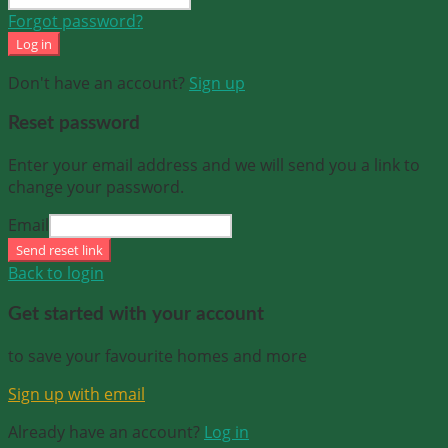
Forgot password?
Log in
Don't have an account?
Sign up
Reset password
Enter your email address and we will send you a link to
change your password.
Email
Send reset link
Back to login
Get started with your account
to save your favourite homes and more
Sign up with email
Already have an account?
Log in