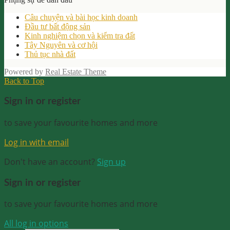
Câu chuyện và bài học kinh doanh
Đầu tư bất động sản
Kinh nghiệm chọn và kiểm tra đất
Tây Nguyên và cơ hội
Thủ tục nhà đất
Powered by
Real Estate Theme
Back to Top
Sign in or register
to save your favourite homes and more
Log in with email
Don't have an account?
Sign up
Sign in or register
to save your favourite homes and more
All log in options