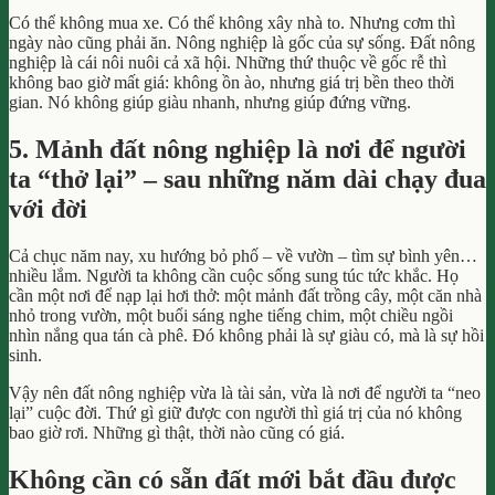
Có thể không mua xe. Có thể không xây nhà to. Nhưng cơm thì
ngày nào cũng phải ăn. Nông nghiệp là gốc của sự sống. Đất nông
nghiệp là cái nôi nuôi cả xã hội. Những thứ thuộc về gốc rễ thì
không bao giờ mất giá: không ồn ào, nhưng giá trị bền theo thời
gian. Nó không giúp giàu nhanh, nhưng giúp đứng vững.
5. Mảnh đất nông nghiệp là nơi để người
ta “thở lại” – sau những năm dài chạy đua
với đời
Cả chục năm nay, xu hướng bỏ phố – về vườn – tìm sự bình yên…
nhiều lắm. Người ta không cần cuộc sống sung túc tức khắc. Họ
cần một nơi để nạp lại hơi thở: một mảnh đất trồng cây, một căn nhà
nhỏ trong vườn, một buổi sáng nghe tiếng chim, một chiều ngồi
nhìn nắng qua tán cà phê. Đó không phải là sự giàu có, mà là sự hồi
sinh.
Vậy nên đất nông nghiệp vừa là tài sản, vừa là nơi để người ta “neo
lại” cuộc đời. Thứ gì giữ được con người thì giá trị của nó không
bao giờ rơi. Những gì thật, thời nào cũng có giá.
Không cần có sẵn đất mới bắt đầu được