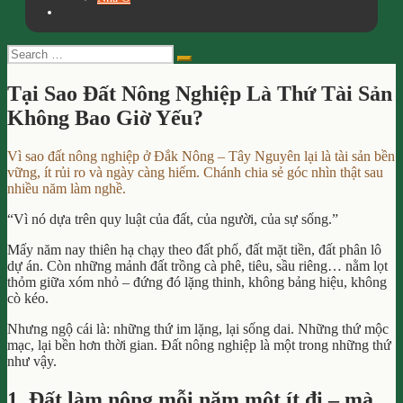
Search
Search
for:
Tại Sao Đất Nông Nghiệp Là Thứ Tài Sản
Không Bao Giờ Yếu?
Vì sao đất nông nghiệp ở Đắk Nông – Tây Nguyên lại là tài sản bền
vững, ít rủi ro và ngày càng hiếm. Chánh chia sẻ góc nhìn thật sau
nhiều năm làm nghề.
“Vì nó dựa trên quy luật của đất, của người, của sự sống.”
Mấy năm nay thiên hạ chạy theo đất phố, đất mặt tiền, đất phân lô
dự án. Còn những mảnh đất trồng cà phê, tiêu, sầu riêng… nằm lọt
thỏm giữa xóm nhỏ – đứng đó lặng thinh, không bảng hiệu, không
cò kéo.
Nhưng ngộ cái là: những thứ im lặng, lại sống dai. Những thứ mộc
mạc, lại bền hơn thời gian. Đất nông nghiệp là một trong những thứ
như vậy.
1. Đất làm nông mỗi năm một ít đi – mà