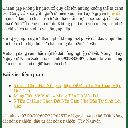
Chánh gặp không ít người có quỹ đất lớn nhưng không thể tự canh
tác. Cũng có không ít người ở miền xuôi lên Tây Nguyên
thuê đất
,
nhận đất làm ăn chia – rồi từ đó thay đổi được cuộc sống, dần dà
mua được đất riêng cho mình. Không phải nhờ vốn nhiều, mà nhờ
có chí và có tầm nhìn về nông nghiệp.
Đừng vội nghĩ người thành phố không biết gì về đất đai. Chịu khó
tìm hiểu, chịu học hỏi – “chân cứng đá mềm” là vậy.
Anh/chị đang cân nhắc một lô đất nông nghiệp ở Đắk Nông – Tây
Nguyên? Nhắn Zalo cho Chánh
0939333007
, Chánh tư vấn thẳng
thắn nên mua, nên giữ hay nên chờ.
Bài viết liên quan
5 Cách Chọn Đất Nông Nghiệp Để Đầu Tư An Toàn, Hiệu
Quả Cao
Mang Tiền Về Vườn – Mang Tiền Đổ Vào Đất
5 Tiêu Chí Lựa Chọn Đất Nền Giúp Nhà Đầu Tư Sinh Lời
Cao
Author
Posted
Categories
Tags
chanhtava
07/09/2026
07/22/2026
Tây Nguyên và cơ hội
Đắk Nông
,
on
đất nông nghiệp
,
đầu tư đất nông nghiệp
,
Tây Nguyên