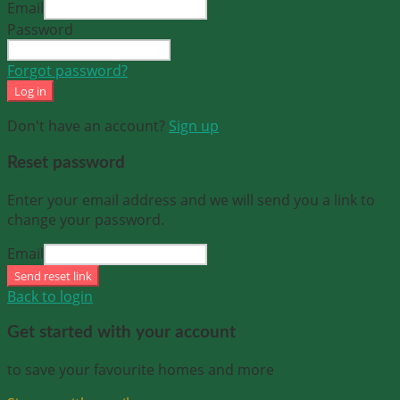
Email
Password
Forgot password?
Log in
Don't have an account?
Sign up
Reset password
Enter your email address and we will send you a link to
change your password.
Email
Send reset link
Back to login
Get started with your account
to save your favourite homes and more