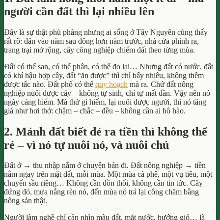
người cần đất thì lại nhiều lên
Đây là sự thật phũ phàng nhưng ai sống ở Tây Nguyên cũng thấy
rất rõ: dân vào năm sau đông hơn năm trước, nhà cửa phình ra,
trang trại mở rộng, cây công nghiệp chiếm đất theo từng mùa.
Đất có thể san, có thể phân, có thể đo lại… Nhưng đất có nước, đất
có khí hậu hợp cây, đất “ăn được” thì chỉ bấy nhiêu, không thêm
được tấc nào. Đất phố có thể
quy hoạch
mà ra. Chứ đất nông
nghiệp nuôi được cây – không tự sinh, chỉ tự mất dần. Vậy nên nó
ngày càng hiếm. Mà thứ gì hiếm, lại nuôi được người, thì nó tăng
giá như hơi thở: chậm – chắc – đều – không cần ai hô hào.
2. Mảnh đất biết đẻ ra tiền thì không thể
rẻ – vì nó tự nuôi nó, và nuôi chủ
Đất ở → thu nhập nằm ở chuyện bán đi. Đất nông nghiệp → tiền
nằm ngay trên mặt đất, mỗi mùa. Một mùa cà phê, một vụ tiêu, một
chuyến sầu riêng… Không cần đồn thổi, không cần tin tức. Cây
đứng đó, mưa nắng rèn nó, đến mùa nó trả lại công chăm bằng
nông sản thật.
Người làm nghề chỉ cần nhìn màu đất, mặt nước, hướng gió… là