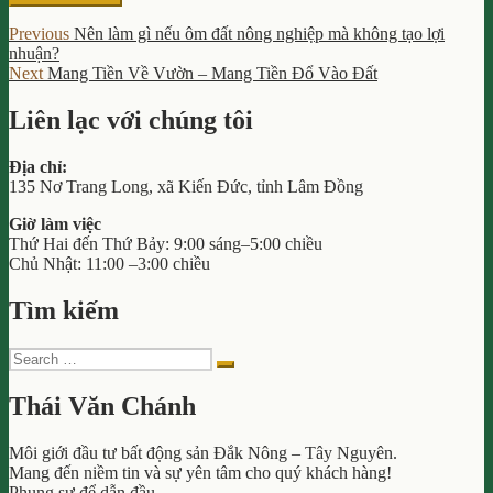
Post
Previous
Previous
Nên làm gì nếu ôm đất nông nghiệp mà không tạo lợi
post:
nhuận?
navigation
Next
Next
Mang Tiền Về Vườn – Mang Tiền Đổ Vào Đất
post:
Liên lạc với chúng tôi
Địa chỉ:
135 Nơ Trang Long, xã Kiến Đức, tỉnh Lâm Đồng
Giờ làm việc
Thứ Hai đến Thứ Bảy: 9:00 sáng–5:00 chiều
Chủ Nhật: 11:00 –3:00 chiều
Tìm kiếm
Search
Search
for:
Thái Văn Chánh
Môi giới đầu tư bất động sản Đắk Nông – Tây Nguyên.
Mang đến niềm tin và sự yên tâm cho quý khách hàng!
Phụng sự để dẫn đầu