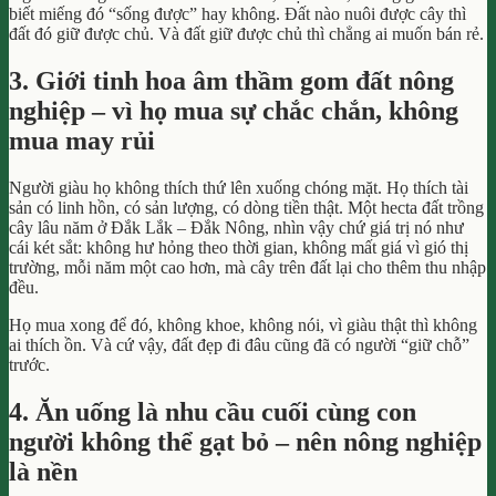
biết miếng đó “sống được” hay không. Đất nào nuôi được cây thì
đất đó giữ được chủ. Và đất giữ được chủ thì chẳng ai muốn bán rẻ.
3. Giới tinh hoa âm thầm gom đất nông
nghiệp – vì họ mua sự chắc chắn, không
mua may rủi
Người giàu họ không thích thứ lên xuống chóng mặt. Họ thích tài
sản có linh hồn, có sản lượng, có dòng tiền thật. Một hecta đất trồng
cây lâu năm ở Đắk Lắk – Đắk Nông, nhìn vậy chứ giá trị nó như
cái két sắt: không hư hỏng theo thời gian, không mất giá vì gió thị
trường, mỗi năm một cao hơn, mà cây trên đất lại cho thêm thu nhập
đều.
Họ mua xong để đó, không khoe, không nói, vì giàu thật thì không
ai thích ồn. Và cứ vậy, đất đẹp đi đâu cũng đã có người “giữ chỗ”
trước.
4. Ăn uống là nhu cầu cuối cùng con
người không thể gạt bỏ – nên nông nghiệp
là nền