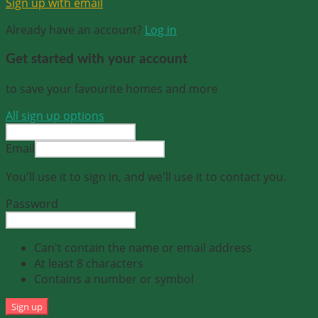
Sign up with email
Already have an account?
Log in
Get started with your account
to save your favourite homes and more
All sign up options
Email
You'll use it to sign in, and we'll use it to contact you.
Password
Can't contain the name or email address
At least 8 characters
Contains a number or symbol
Sign up