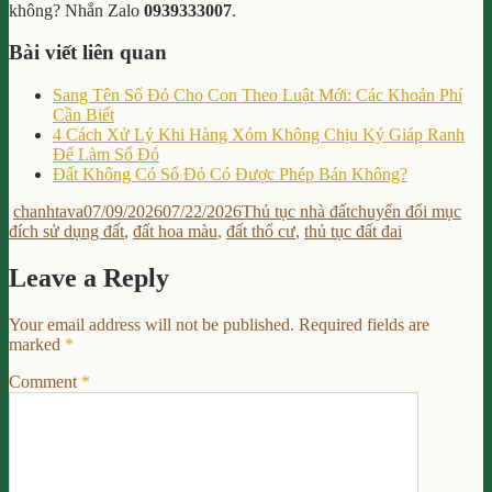
không? Nhắn Zalo
0939333007
.
Bài viết liên quan
Sang Tên Sổ Đỏ Cho Con Theo Luật Mới: Các Khoản Phí
Cần Biết
4 Cách Xử Lý Khi Hàng Xóm Không Chịu Ký Giáp Ranh
Để Làm Sổ Đỏ
Đất Không Có Sổ Đỏ Có Được Phép Bán Không?
Author
Posted
Categories
Tags
chanhtava
07/09/2026
07/22/2026
Thủ tục nhà đất
chuyển đổi mục
on
đích sử dụng đất
,
đất hoa màu
,
đất thổ cư
,
thủ tục đất đai
Leave a Reply
Your email address will not be published.
Required fields are
marked
*
Comment
*