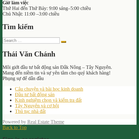
Giờ làm việc
Thứ Hai đến Thứ Bảy: 9:00 sáng–5:00 chiều
Chủ Nhật: 11:00 –3:00 chiều
Tìm kiếm
Search
Search
for:
Thái Văn Chánh
Môi giới đầu tư bất động sản Đắk Nông – Tây Nguyên.
Mang đến niềm tin và sự yên tâm cho quý khách hàng!
Phụng sự để dẫn đầu
Câu chuyện và bài học kinh doanh
Đầu tư bất động sản
Kinh nghiệm chọn và kiểm tra đất
Tây Nguyên và cơ hội
Thủ tục nhà đất
Powered by
Real Estate Theme
Back to Top