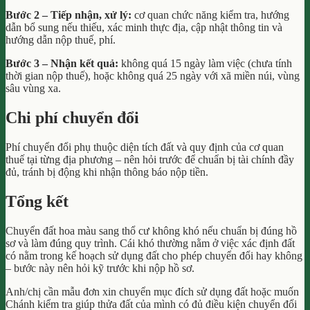
Bước 2 – Tiếp nhận, xử lý:
cơ quan chức năng kiểm tra, hướng
dẫn bổ sung nếu thiếu, xác minh thực địa, cập nhật thông tin và
hướng dẫn nộp thuế, phí.
Bước 3 – Nhận kết quả:
không quá 15 ngày làm việc (chưa tính
thời gian nộp thuế), hoặc không quá 25 ngày với xã miền núi, vùng
sâu vùng xa.
Chi phí chuyển đổi
Phí chuyển đổi phụ thuộc diện tích đất và quy định của cơ quan
thuế tại từng địa phương – nên hỏi trước để chuẩn bị tài chính đầy
đủ, tránh bị động khi nhận thông báo nộp tiền.
Tổng kết
Chuyển đất hoa màu sang thổ cư không khó nếu chuẩn bị đúng hồ
sơ và làm đúng quy trình. Cái khó thường nằm ở việc xác định đất
có nằm trong kế hoạch sử dụng đất cho phép chuyển đổi hay không
– bước này nên hỏi kỹ trước khi nộp hồ sơ.
Anh/chị cần mẫu đơn xin chuyển mục đích sử dụng đất hoặc muốn
Chánh kiểm tra giúp thửa đất của mình có đủ điều kiện chuyển đổi