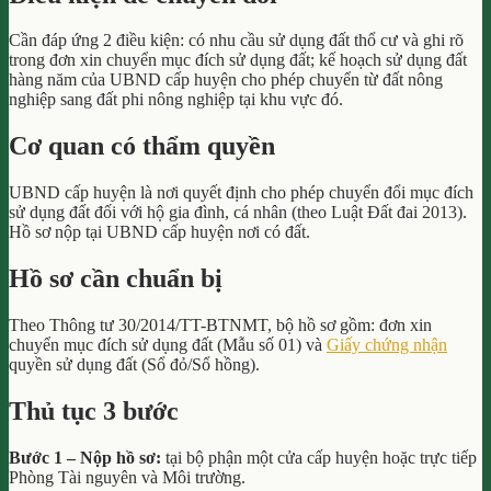
Cần đáp ứng 2 điều kiện: có nhu cầu sử dụng đất thổ cư và ghi rõ
trong đơn xin chuyển mục đích sử dụng đất; kế hoạch sử dụng đất
hàng năm của UBND cấp huyện cho phép chuyển từ đất nông
nghiệp sang đất phi nông nghiệp tại khu vực đó.
Cơ quan có thẩm quyền
UBND cấp huyện là nơi quyết định cho phép chuyển đổi mục đích
sử dụng đất đối với hộ gia đình, cá nhân (theo Luật Đất đai 2013).
Hồ sơ nộp tại UBND cấp huyện nơi có đất.
Hồ sơ cần chuẩn bị
Theo Thông tư 30/2014/TT-BTNMT, bộ hồ sơ gồm: đơn xin
chuyển mục đích sử dụng đất (Mẫu số 01) và
Giấy chứng nhận
quyền sử dụng đất (Sổ đỏ/Sổ hồng).
Thủ tục 3 bước
Bước 1 – Nộp hồ sơ:
tại bộ phận một cửa cấp huyện hoặc trực tiếp
Phòng Tài nguyên và Môi trường.