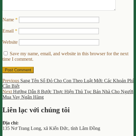
Name
*
Email
*
Website
Save my name, email, and website in this browser for the next
time I comment.
Post
Previous
Previous
Sang Tên Sổ Đỏ Cho Con Theo Luật Mới: Các Khoản Phí
post:
Cần Biết
navigation
Next
Next
Hướng Dẫn 8 Bước Thực Hiện Thủ Tục Bán Nhà Cho Người
post:
Mua Vay Ngân Hàng
Liên lạc với chúng tôi
Địa chỉ:
135 Nơ Trang Long, xã Kiến Đức, tỉnh Lâm Đồng