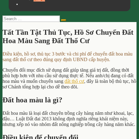
Search
Search
for:
Tất Tần Tật Thủ Tục, Hồ Sơ Chuyển Đất
Hoa Màu Sang Đất Thổ Cư
Điều kiện, hồ sơ, thủ tục 3 bước và chi phí để chuyển đất hoa màu
sang đất thổ cư theo đúng quy định UBND cấp huyện.
Chuyển đổi mục đích sử dụng đất giúp tăng giá trị đất, đồng thời
phù hợp hơn với nhu cầu sử dụng thực tế. Nếu anh/chị đang có đất
hoa màu và muốn chuyển sang
đất thổ cư
, đây là toàn bộ thủ tục, hồ
sơ Chánh tổng hợp lại cho dễ theo dõi.
Đất hoa màu là gì?
Đất hoa màu là loại đất chuyên trồng cây hàng năm như khoai, lạc,
đậu… Luật Đất đai 2013 không định nghĩa riêng khái niệm này,
nhưng xếp nó vào nhóm đất nông nghiệp trồng cây hàng năm khác.
Điều kiện để chuyển đổi