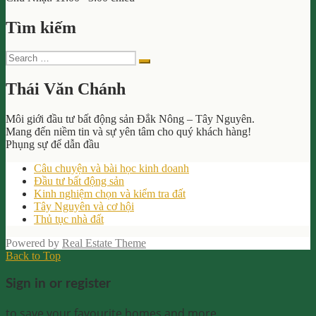
Tìm kiếm
Search
Search
for:
Thái Văn Chánh
Môi giới đầu tư bất động sản Đắk Nông – Tây Nguyên.
Mang đến niềm tin và sự yên tâm cho quý khách hàng!
Phụng sự để dẫn đầu
Câu chuyện và bài học kinh doanh
Đầu tư bất động sản
Kinh nghiệm chọn và kiểm tra đất
Tây Nguyên và cơ hội
Thủ tục nhà đất
Powered by
Real Estate Theme
Back to Top
Sign in or register
to save your favourite homes and more