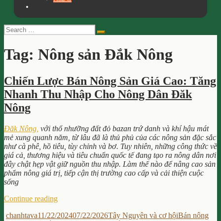
Search
Search
for:
Tag:
Nông sản Đắk Nông
Chiến Lược Bán Nông Sản Giá Cao: Tăng
Nhanh Thu Nhập Cho Nông Dân Đăk
Nông
Đăk Nông,
với thổ nhưỡng đất đỏ bazan trứ danh và khí hậu mát
mẻ xung quanh năm, từ lâu đã là thủ phủ của các nông sản đặc sắc
như cà phê, hồ tiêu, tùy chỉnh và bơ. Tuy nhiên, những công thức về
giá cả, thương hiệu và tiêu chuẩn quốc tế đang tạo ra nông dân nơi
đây chật hẹp vật giữ nguồn thu nhập. Làm thế nào để nâng cao sản
phẩm nông giá trị, tiếp cận thị trường cao cấp và cải thiện cuộc
sống
“Chiến
Continue reading
Lược
Author
Posted
Categories
Tags
chanhtava
11/22/2024
07/22/2026
Tây Nguyên và cơ hội
Bán nông
Bán