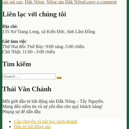
on
on
sản giá cao
,
Đắk Nông
,
Nông sản Đắk Nông
Leave a comment
Nông
Chiến
Sản
Lược
Giá
Liên lạc với chúng tôi
Bán
Cao:
Nông
Tăng
Địa chỉ:
Sản
Nhanh
135 Nơ Trang Long, xã Kiến Đức, tỉnh Lâm Đồng
Giá
Thu
Cao:
Nhập
Giờ làm việc
Tăng
Cho
Thứ Hai đến Thứ Bảy: 9:00 sáng–5:00 chiều
Nhanh
Nông
Chủ Nhật: 11:00 –3:00 chiều
Thu
Dân
Nhập
Đăk
Tìm kiếm
Cho
Nông”
Nông
Dân
Search
Đăk
Search
for:
Nông
Thái Văn Chánh
Môi giới đầu tư bất động sản Đắk Nông – Tây Nguyên.
Mang đến niềm tin và sự yên tâm cho quý khách hàng!
Phụng sự để dẫn đầu
Câu chuyện và bài học kinh doanh
Đầu tư bất động sản