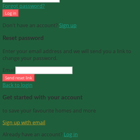
Forgot password?
Log in
Don't have an account?
Sign up
Reset password
Enter your email address and we will send you a link to
change your password.
Email
Send reset link
Back to login
Get started with your account
to save your favourite homes and more
Sign up with email
Already have an account?
Log in