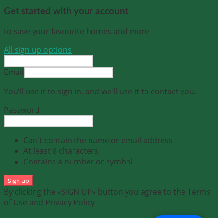
Get started with your account
to save your favourite homes and more
All sign up options
Email
You'll use it to sign in, and we'll use it to contact you.
Password
Can't contain the name or email address
At least 8 characters
Contains a number or symbol
Sign up
By clicking the «SIGN UP» button you agree to the Terms
of Use and Privacy Policy