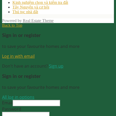
Kinh nghiệm chọn và kiểm tra đất
Tây Nguyên và cơ hội
Thủ tục nhà đất
Powered by
Real Estate Theme
Back to Top
Sign in or register
to save your favourite homes and more
Log in with email
Don't have an account?
Sign up
Sign in or register
to save your favourite homes and more
All log in options
Email
Password