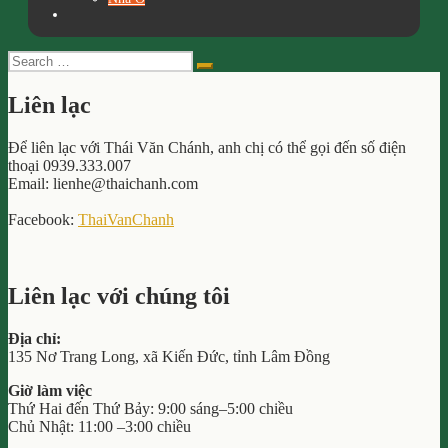
Search
Search
for:
Liên lạc
Để liên lạc với Thái Văn Chánh, anh chị có thể gọi đến số điện
thoại 0939.333.007
Email: lienhe@thaichanh.com
Facebook:
ThaiVanChanh
Liên lạc với chúng tôi
Địa chỉ:
135 Nơ Trang Long, xã Kiến Đức, tỉnh Lâm Đồng
Giờ làm việc
Thứ Hai đến Thứ Bảy: 9:00 sáng–5:00 chiều
Chủ Nhật: 11:00 –3:00 chiều