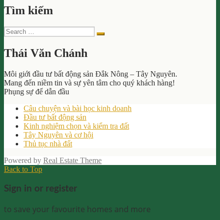
Tìm kiếm
Search
Search
for:
Thái Văn Chánh
Môi giới đầu tư bất động sản Đắk Nông – Tây Nguyên.
Mang đến niềm tin và sự yên tâm cho quý khách hàng!
Phụng sự để dẫn đầu
Câu chuyện và bài học kinh doanh
Đầu tư bất động sản
Kinh nghiệm chọn và kiểm tra đất
Tây Nguyên và cơ hội
Thủ tục nhà đất
Powered by
Real Estate Theme
Back to Top
Sign in or register
to save your favourite homes and more