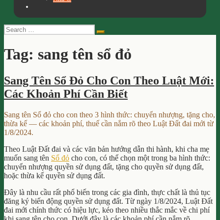
Search
Search
for:
Tag:
sang tên sổ đỏ
Sang Tên Sổ Đỏ Cho Con Theo Luật Mới:
Các Khoản Phí Cần Biết
Sang tên Sổ đỏ cho con theo 3 hình thức: chuyển nhượng, tặng cho,
thừa kế — các khoản phí, thuế cần nắm rõ theo Luật Đất đai mới từ
1/8/2024.
Theo Luật Đất đai và các văn bản hướng dẫn thi hành, khi cha mẹ
muốn sang tên
Sổ đỏ
cho con, có thể chọn một trong ba hình thức:
chuyển nhượng quyền sử dụng đất, tặng cho quyền sử dụng đất,
hoặc thừa kế quyền sử dụng đất.
Đây là nhu cầu rất phổ biến trong các gia đình, thực chất là thủ tục
đăng ký biến động quyền sử dụng đất. Từ ngày 1/8/2024, Luật Đất
đai mới chính thức có hiệu lực, kéo theo nhiều thắc mắc về chi phí
khi sang tên cho con. Dưới đây là các khoản phí cần nắm rõ.