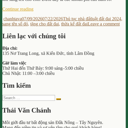
“Sang
Continue reading
Tên
Author
Posted
Categories
Tags
chanhtava
07/09/2026
07/22/2026
Thủ tục nhà đất
luật đất đai 2024
,
Sổ
on
on
sang tên sổ đỏ
,
tặng cho đất đai
,
thừa kế đất đai
Leave a comment
Đỏ
San
Cho
Tên
Con
Liên lạc với chúng tôi
Sổ
Theo
Đỏ
Luật
Địa chỉ:
Cho
Mới:
135 Nơ Trang Long, xã Kiến Đức, tỉnh Lâm Đồng
Con
Các
The
Khoản
Giờ làm việc
Luật
Phí
Thứ Hai đến Thứ Bảy: 9:00 sáng–5:00 chiều
Mới:
Cần
Chủ Nhật: 11:00 –3:00 chiều
Các
Biết”
Kho
Tìm kiếm
Phí
Cần
Biết
Search
Search
for:
Thái Văn Chánh
Môi giới đầu tư bất động sản Đắk Nông – Tây Nguyên.
Mang đến niềm tin và sự yên tâm cho quý khách hàng!