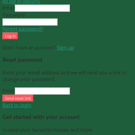
All log in options
Email
Password
Forgot password?
Log in
Don't have an account?
Sign up
Reset password
Enter your email address and we will send you a link to
change your password.
Email
Send reset link
Back to login
Get started with your account
to save your favourite homes and more