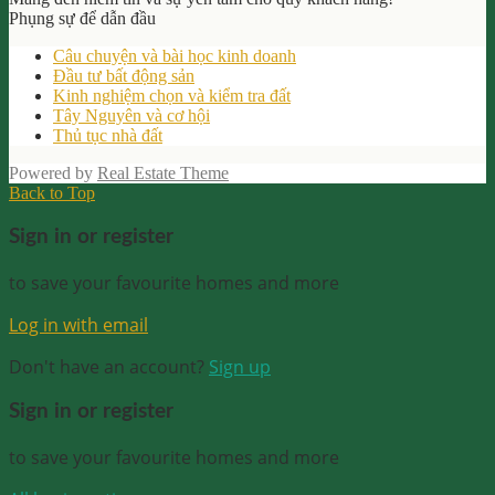
Phụng sự để dẫn đầu
Câu chuyện và bài học kinh doanh
Đầu tư bất động sản
Kinh nghiệm chọn và kiểm tra đất
Tây Nguyên và cơ hội
Thủ tục nhà đất
Powered by
Real Estate Theme
Back to Top
Sign in or register
to save your favourite homes and more
Log in with email
Don't have an account?
Sign up
Sign in or register
to save your favourite homes and more