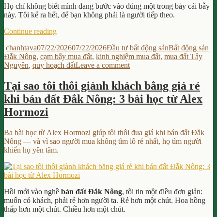
Họ chỉ không biết mình đang bước vào đúng một trong bảy cái bẫy
cả
này. Tôi kể ra hết, để bạn không phải là người tiếp theo.
gia
tài?
“7
Continue reading
cạm
Author
Posted
Categories
Tags
chanhtava
07/22/2026
07/22/2026
Đầu tư bất động sản
Bất động sản
bẫy
on
Đắk Nông
,
cạm bẫy mua đất
,
kinh nghiệm mua đất
,
mua đất Tây
khiến
on
Nguyên
,
quy hoạch đất
Leave a comment
bạn
7
mất
cạm
trắng
Tại sao tôi thôi giành khách bằng giá rẻ
bẫy
khi
khi bán đất Đắk Nông: 3 bài học từ Alex
khiến
mua
bạn
đất
Hormozi
mất
Tây
trắng
Nguyên
Ba bài học từ Alex Hormozi giúp tôi thôi đua giá khi bán đất Đắk
khi
(người
Nông — và vì sao người mua không tìm lô rẻ nhất, họ tìm người
mua
trong
khiến họ yên tâm.
đất
nghề
Tây
tiết
Nguyên
lộ)”
(người
trong
Hồi mới vào nghề
bán đất Đắk Nông
, tôi tin một điều đơn giản:
nghề
muốn có khách, phải rẻ hơn người ta. Rẻ hơn một chút. Hoa hồng
tiết
thấp hơn một chút. Chiều hơn một chút.
lộ)