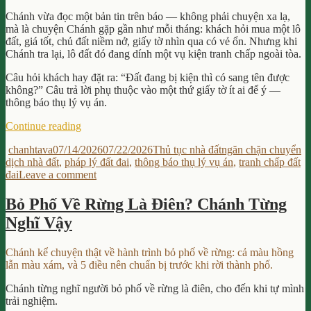
duy
Long”
từ
Chánh vừa đọc một bản tin trên báo — không phải chuyện xa lạ,
thầy
mà là chuyện Chánh gặp gần như mỗi tháng: khách hỏi mua một lô
Phạm
đất, giá tốt, chủ đất niềm nở, giấy tờ nhìn qua có vẻ ổn. Nhưng khi
Thành
Chánh tra lại, lô đất đó đang dính một vụ kiện tranh chấp ngoài tòa.
Long
Câu hỏi khách hay đặt ra: “Đất đang bị kiện thì có sang tên được
không?” Câu trả lời phụ thuộc vào một thứ giấy tờ ít ai để ý —
thông báo thụ lý vụ án.
“Thông
Continue reading
Báo
Author
Posted
Categories
Tags
chanhtava
07/14/2026
07/22/2026
Thủ tục nhà đất
ngăn chặn chuyển
Thụ
on
dịch nhà đất
,
pháp lý đất đai
,
thông báo thụ lý vụ án
,
tranh chấp đất
Lý
on
đai
Leave a comment
Vụ
Thông
Án
Báo
Là
Bỏ Phố Về Rừng Là Điên? Chánh Từng
Thụ
Căn
Nghĩ Vậy
Lý
Cứ
Vụ
Ngăn
Án
Chặn
Chánh kể chuyện thật về hành trình bỏ phố về rừng: cả màu hồng
Là
Chuyển
lẫn màu xám, và 5 điều nên chuẩn bị trước khi rời thành phố.
Căn
Dịch
Cứ
Nhà
Chánh từng nghĩ người bỏ phố về rừng là điên, cho đến khi tự mình
Ngăn
Đất?”
trải nghiệm.