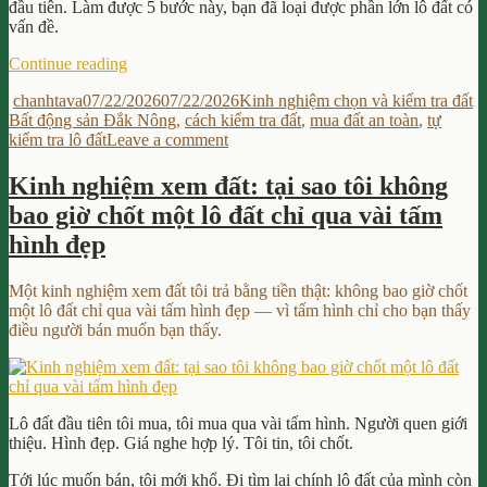
đầu tiên. Làm được 5 bước này, bạn đã loại được phần lớn lô đất có
vấn đề.
“Cách
Continue reading
kiểm
Author
Posted
Categories
T
chanhtava
07/22/2026
07/22/2026
Kinh nghiệm chọn và kiểm tra đất
tra
on
Bất động sản Đắk Nông
,
cách kiểm tra đất
,
mua đất an toàn
,
tự
một
on
kiểm tra lô đất
Leave a comment
lô
Cách
đất
kiểm
trước
Kinh nghiệm xem đất: tại sao tôi không
tra
khi
bao giờ chốt một lô đất chỉ qua vài tấm
một
mua:
lô
5
hình đẹp
đất
mẹo
trước
tự
Một kinh nghiệm xem đất tôi trả bằng tiền thật: không bao giờ chốt
khi
làm
một lô đất chỉ qua vài tấm hình đẹp — vì tấm hình chỉ cho bạn thấy
mua:
trong
điều người bán muốn bạn thấy.
5
30
mẹo
phút,
tự
không
làm
cần
trong
thuê
Lô đất đầu tiên tôi mua, tôi mua qua vài tấm hình. Người quen giới
30
ai”
thiệu. Hình đẹp. Giá nghe hợp lý. Tôi tin, tôi chốt.
phút,
không
Tới lúc muốn bán, tôi mới khổ. Đi tìm lại chính lô đất của mình còn