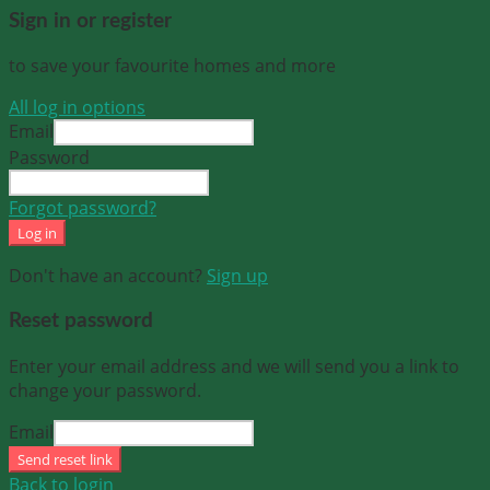
Sign in or register
to save your favourite homes and more
All log in options
Email
Password
Forgot password?
Log in
Don't have an account?
Sign up
Reset password
Enter your email address and we will send you a link to
change your password.
Email
Send reset link
Back to login