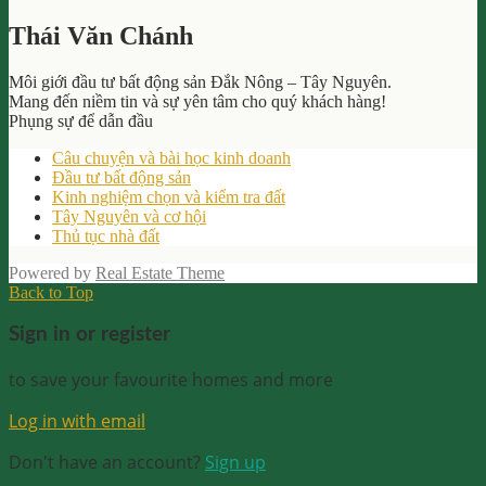
Search
for:
Thái Văn Chánh
Môi giới đầu tư bất động sản Đắk Nông – Tây Nguyên.
Mang đến niềm tin và sự yên tâm cho quý khách hàng!
Phụng sự để dẫn đầu
Câu chuyện và bài học kinh doanh
Đầu tư bất động sản
Kinh nghiệm chọn và kiểm tra đất
Tây Nguyên và cơ hội
Thủ tục nhà đất
Powered by
Real Estate Theme
Back to Top
Sign in or register
to save your favourite homes and more
Log in with email
Don't have an account?
Sign up