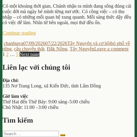
Chặn
Chuyển
Có một khoảng thời gian, Chánh nhận ra mình đang sống đúng cái
Dịch
cuộc đời mà ngày bé mình từng mơ ước. Có công việc – có thu
Nhà
nhập – có những mối quan hệ xung quanh. Mỗi sáng thức dậy đều
Đất?
có việc để làm. Nhìn từ bên ngoài, mọi thứ đều ổn.
“Bỏ
Continue reading
Phố
Author
Posted
Categories
Tags
chanhtava
07/09/2026
07/22/2026
Tây Nguyên và cơ hội
bỏ phố về
Về
on
on
rừng
,
câu chuyện thật
,
Đắk Nông
,
Tây Nguyên
Leave a comment
Rừng
Posts
Page
Page
Page
Bỏ
1
2
…
5
Next page
Là
Phố
Điên?
pagination
Về
Chánh
Liên lạc với chúng tôi
Rừn
Từng
Là
Nghĩ
Địa chỉ:
Điê
Vậy”
135 Nơ Trang Long, xã Kiến Đức, tỉnh Lâm Đồng
Chá
Từn
Giờ làm việc
Ngh
Thứ Hai đến Thứ Bảy: 9:00 sáng–5:00 chiều
Vậy
Chủ Nhật: 11:00 –3:00 chiều
Tìm kiếm
Search