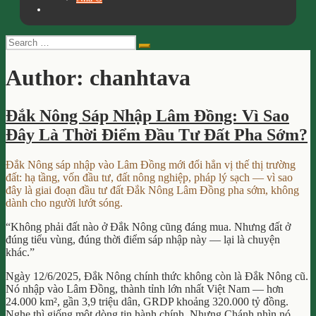
Search
Search
for:
Author:
chanhtava
Đắk Nông Sáp Nhập Lâm Đồng: Vì Sao
Đây Là Thời Điểm Đầu Tư Đất Pha Sớm?
Đắk Nông sáp nhập vào Lâm Đồng mới đổi hẳn vị thế thị trường
đất: hạ tầng, vốn đầu tư, đất nông nghiệp, pháp lý sạch — vì sao
đây là giai đoạn đầu tư đất Đắk Nông Lâm Đồng pha sớm, không
dành cho người lướt sóng.
“Không phải đất nào ở Đắk Nông cũng đáng mua. Nhưng đất ở
đúng tiểu vùng, đúng thời điểm sáp nhập này — lại là chuyện
khác.”
Ngày 12/6/2025, Đắk Nông chính thức không còn là Đắk Nông cũ.
Nó nhập vào Lâm Đồng, thành tỉnh lớn nhất Việt Nam — hơn
24.000 km², gần 3,9 triệu dân, GRDP khoảng 320.000 tỷ đồng.
Nghe thì giống một dòng tin hành chính. Nhưng Chánh nhìn nó