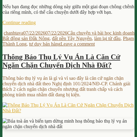
từ
Nếu bạn đang đọc những dòng này giữa một giai đoạn chông chênh
Alex
của riêng mình, có thể câu chuyện dưới đây hợp với bạn.
Hormozi
“Làm
Continue reading
lại
Author
Posted
Categories
T
chanhtava
07/22/2026
07/22/2026
Câu chuyện và bài học kinh doanh
từ
on
Bất động sản Đắk Nông
,
đất nền Tây Nguyên
,
làm lại từ đầu
,
Phạm
hai
on
Thành Long
,
tư duy bán hàng
Leave a comment
bàn
Làm
tay
lại
trắng
Thông Báo Thụ Lý Vụ Án Là Căn Cứ
từ
với
Ngăn Chặn Chuyển Dịch Nhà Đất?
hai
nghề
bàn
bất
tay
động
Thông báo thụ lý vụ án là gì và vì sao đây là căn cứ ngăn chặn
trắng
sản
chuyển dịch nhà đất theo Nghị định 101/2024/NĐ-CP. Chánh giải
với
Đắk
thích 2 cách ngăn chặn chuyển nhượng đất tranh chấp và cách
nghề
Nông:
phòng tránh mua nhầm đất đang bị kiện.
bất
3
động
tư
sản
duy
Đắk
từ
Nông:
thầy
3
Phạm
tư
Thành