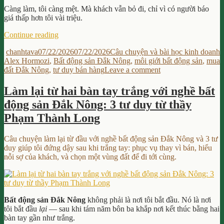
Càng làm, tôi càng mệt. Mà khách vẫn bỏ đi, chỉ vì có người báo
giá thấp hơn tôi vài triệu.
“Tại
Continue reading
sao
Author
Posted
Categories
T
chanhtava
07/22/2026
07/22/2026
Câu chuyện và bài học kinh doanh
tôi
on
Alex Hormozi
,
Bất động sản Đắk Nông
,
môi giới bất động sản
,
mua
thôi
on
đất Đắk Nông
,
tư duy bán hàng
Leave a comment
giành
Tại
khách
sao
bằng
Làm lại từ hai bàn tay trắng với nghề bất
tôi
giá
động sản Đắk Nông: 3 tư duy từ thầy
thôi
rẻ
giành
khi
Phạm Thành Long
khách
bán
bằng
đất
Câu chuyện làm lại từ đầu với nghề bất động sản Đắk Nông và 3 tư
giá
Đắk
duy giúp tôi đứng dậy sau khi trắng tay: phục vụ thay vì bán, hiểu
rẻ
Nông:
nỗi sợ của khách, và chọn một vùng đất để đi tới cùng.
khi
3
bán
bài
đất
học
Đắk
từ
Nông:
Alex
Bất động sản Đắk Nông
không phải là nơi tôi bắt đầu. Nó là nơi
3
Hormozi”
tôi bắt đầu
lại
— sau khi tám năm bôn ba khắp nơi kết thúc bằng hai
bài
bàn tay gần như trắng.
học