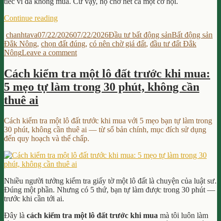
tiếc vì đã không mua. Cứ vậy, họ chờ hết cả một cơ hội.
“Có
Continue reading
nên
Author
Posted
Categories
Tags
chanhtava
07/22/2026
07/22/2026
Đầu tư bất động sản
Bất động sản
chờ
on
Đắk Nông
,
chọn đất đúng
,
có nên chờ giá đất
,
đầu tư đất Đắk
giá
on
Nông
Leave a comment
đất
Có
xuống?
nên
Ngừng
Cách kiểm tra một lô đất trước khi mua:
chờ
chờ
5 mẹo tự làm trong 30 phút, không cần
giá
một
đất
con
thuê ai
xuống?
số,
Ngừng
hãy
Cách kiểm tra một lô đất trước khi mua với 5 mẹo bạn tự làm trong
chờ
bắt
30 phút, không cần thuê ai — từ sổ bản chính, mục đích sử dụng
một
đầu
đến quy hoạch và thế chấp.
con
học
số,
cách
hãy
chọn
bắt
đúng”
đầu
Nhiều người tưởng kiểm tra giấy tờ một lô đất là chuyện của luật sư.
học
Đúng một phần. Nhưng có 5 thứ, bạn tự làm được trong 30 phút —
cách
trước khi cần tới ai.
chọn
đúng
Đây là
cách kiểm tra một lô đất trước khi mua
mà tôi luôn làm