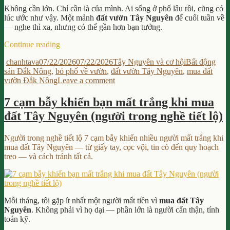
vài
Không cần lớn. Chỉ cần là của mình. Ai sống ở phố lâu rồi, cũng có
tấm
lúc ước như vậy. Một mảnh
đất vườn Tây Nguyên
để cuối tuần về
hình
— nghe thì xa, nhưng có thể gần hơn bạn tưởng.
đẹp
“Đất
Continue reading
vườn
Author
Posted
Categories
Tags
chanhtava
07/22/2026
07/22/2026
Tây Nguyên và cơ hội
Bất động
Tây
on
sản Đắk Nông
,
bỏ phố về vườn
,
đất vườn Tây Nguyên
,
mua đất
Nguyên:
on
vườn Đắk Nông
Leave a comment
bạn
Đất
có
vườn
muốn
7 cạm bẫy khiến bạn mất trắng khi mua
Tây
một
đất Tây Nguyên (người trong nghề tiết lộ)
Nguyên:
mảnh
bạn
vườn
có
để
Người trong nghề tiết lộ 7 cạm bẫy khiến nhiều người mất trắng khi
muốn
về
mua đất Tây Nguyên — từ giấy tay, cọc vội, tin cò đến quy hoạch
một
mà
treo — và cách tránh tất cả.
mảnh
không
vườn
phải
để
trả
về
cả
mà
Mỗi tháng, tôi gặp ít nhất một người mất tiền vì
mua đất Tây
gia
không
Nguyên
. Không phải vì họ dại — phần lớn là người cẩn thận, tính
tài?”
phải
toán kỹ.
trả