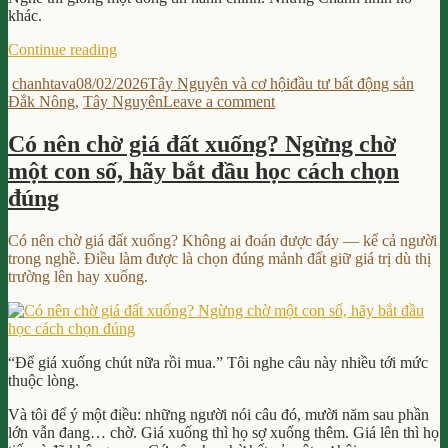
khác.
“Đắk
Continue reading
Nông
Author
Posted
Categories
Tags
chanhtava
08/02/2026
Tây Nguyên và cơ hội
đầu tư bất động sản
Sáp
on
on
Đắk Nông
,
Tây Nguyên
Leave a comment
Nhập
Đắk
Lâm
Nông
Đồng:
Có nên chờ giá đất xuống? Ngừng chờ
Sáp
Vì
một con số, hãy bắt đầu học cách chọn
Nhập
Sao
Lâm
Đây
đúng
Đồng:
Là
Vì
Thời
Có nên chờ giá đất xuống? Không ai đoán được đáy — kể cả người
Sao
Điểm
trong nghề. Điều làm được là chọn đúng mảnh đất giữ giá trị dù thị
Đây
Đầu
trường lên hay xuống.
Là
Tư
Thời
Đất
Điểm
Pha
Đầu
Sớm?”
Tư
“Để giá xuống chút nữa rồi mua.” Tôi nghe câu này nhiều tới mức
Đất
thuộc lòng.
Pha
Sớm?
Và tôi để ý một điều: những người nói câu đó, mười năm sau phần
lớn vẫn đang… chờ. Giá xuống thì họ sợ xuống thêm. Giá lên thì họ