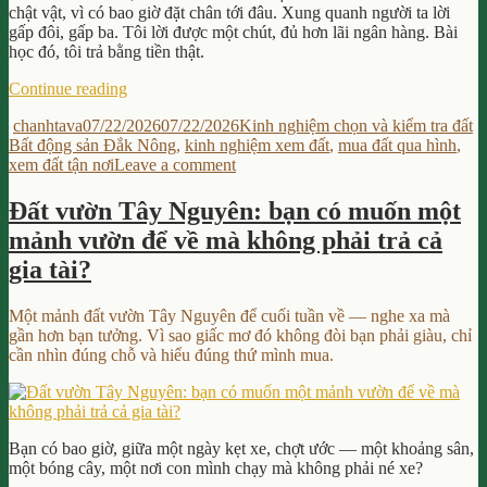
cần
chật vật, vì có bao giờ đặt chân tới đâu. Xung quanh người ta lời
thuê
gấp đôi, gấp ba. Tôi lời được một chút, đủ hơn lãi ngân hàng. Bài
ai
học đó, tôi trả bằng tiền thật.
“Kinh
Continue reading
nghiệm
Author
Posted
Categories
T
chanhtava
07/22/2026
07/22/2026
Kinh nghiệm chọn và kiểm tra đất
xem
on
Bất động sản Đắk Nông
,
kinh nghiệm xem đất
,
mua đất qua hình
,
đất:
on
xem đất tận nơi
Leave a comment
tại
Kinh
sao
nghiệm
tôi
Đất vườn Tây Nguyên: bạn có muốn một
xem
không
mảnh vườn để về mà không phải trả cả
đất:
bao
tại
giờ
gia tài?
sao
chốt
tôi
một
Một mảnh đất vườn Tây Nguyên để cuối tuần về — nghe xa mà
không
lô
gần hơn bạn tưởng. Vì sao giấc mơ đó không đòi bạn phải giàu, chỉ
bao
đất
cần nhìn đúng chỗ và hiểu đúng thứ mình mua.
giờ
chỉ
chốt
qua
một
vài
lô
tấm
đất
hình
Bạn có bao giờ, giữa một ngày kẹt xe, chợt ước — một khoảng sân,
chỉ
đẹp”
một bóng cây, một nơi con mình chạy mà không phải né xe?
qua