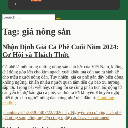
Search
Search
for:
Tag:
giá nông sản
Nhận Định Giá Cà Phê Cuối Năm 2024:
Cơ Hội và Thách Thức
Cà phê là một trong những nông sản chủ lực của Việt Nam, không
chỉ đóng góp lớn cho kim ngạch xuất khẩu mà còn tạo ra sinh kế
cho triệu người nông dân. Tuy nhiên, giá cà phê gần đây biến động
không ngừng, khiến nhiều người quan tâm đến dự báo xu hướng
sắp tới. Trong bài viết này, chúng tôi sẽ cùng phân tích tác động từ
các yếu tố, dự báo giá cà phê, và đưa ra lời khuyên Khuyến nghị
thiết thực cho người nông dân cũng như nhà đầu tư.
Continue
“Nhận
reading
Định
Author
Posted
Categories
Tags
chanhtava
11/28/2024
07/22/2026
Tây Nguyên và cơ hội
giá cà phê
,
Giá
on
on
giá nông sản
,
nông nghiệp công nghệ cao
Leave a comment
Cà
Nhận
Phê
Định