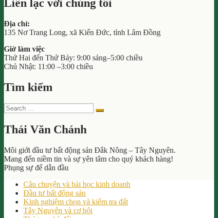
Cuối
Liên lạc với chúng tôi
Giá
Năm
Cà
2024:
Địa chỉ:
Phê
Cơ
135 Nơ Trang Long, xã Kiến Đức, tỉnh Lâm Đồng
Cuối
Hội
Năm
và
Giờ làm việc
2024:
Thách
Thứ Hai đến Thứ Bảy: 9:00 sáng–5:00 chiều
Cơ
Thức”
Chủ Nhật: 11:00 –3:00 chiều
Hội
và
Tìm kiếm
Thách
Thức
Search
Search
for:
Thái Văn Chánh
Môi giới đầu tư bất động sản Đắk Nông – Tây Nguyên.
Mang đến niềm tin và sự yên tâm cho quý khách hàng!
Phụng sự để dẫn đầu
Câu chuyện và bài học kinh doanh
Đầu tư bất động sản
Kinh nghiệm chọn và kiểm tra đất
Tây Nguyên và cơ hội