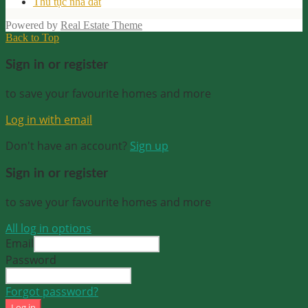
Thủ tục nhà đất
Powered by
Real Estate Theme
Back to Top
Sign in or register
to save your favourite homes and more
Log in with email
Don't have an account?
Sign up
Sign in or register
to save your favourite homes and more
All log in options
Email
Password
Forgot password?
Log in