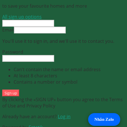
to save your favourite homes and more
All sign up options
Email
You'll use it to sign in, and we'll use it to contact you.
Password
Can't contain the name or email address
At least 8 characters
Contains a number or symbol
Sign up
By clicking the «SIGN UP» button you agree to the Terms
of Use and Privacy Policy
Already have an account?
Log in
Nhắn Zalo