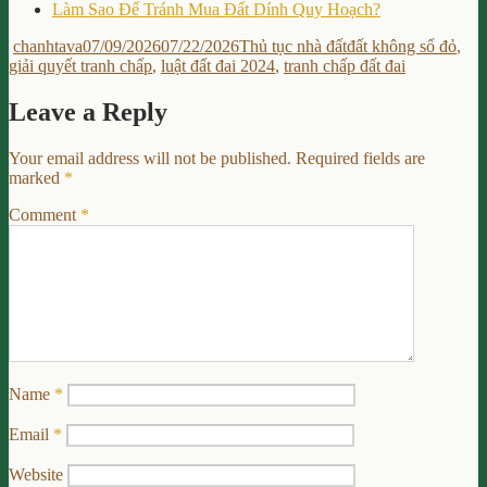
Làm Sao Để Tránh Mua Đất Dính Quy Hoạch?
Author
Posted
Categories
Tags
chanhtava
07/09/2026
07/22/2026
Thủ tục nhà đất
đất không sổ đỏ
,
on
giải quyết tranh chấp
,
luật đất đai 2024
,
tranh chấp đất đai
Leave a Reply
Your email address will not be published.
Required fields are
marked
*
Comment
*
Name
*
Email
*
Website