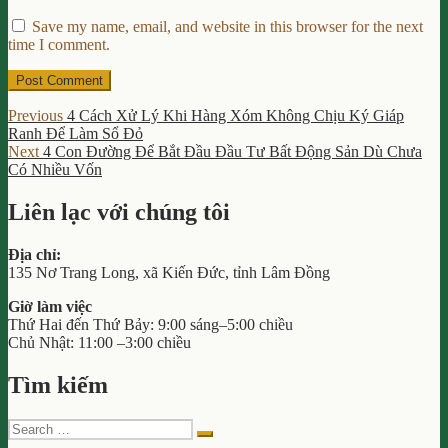
Save my name, email, and website in this browser for the next
time I comment.
Post
Previous
Previous
4 Cách Xử Lý Khi Hàng Xóm Không Chịu Ký Giáp
post:
Ranh Để Làm Sổ Đỏ
navigation
Next
Next
4 Con Đường Để Bắt Đầu Đầu Tư Bất Động Sản Dù Chưa
post:
Có Nhiều Vốn
Liên lạc với chúng tôi
Địa chỉ:
135 Nơ Trang Long, xã Kiến Đức, tỉnh Lâm Đồng
Giờ làm việc
Thứ Hai đến Thứ Bảy: 9:00 sáng–5:00 chiều
Chủ Nhật: 11:00 –3:00 chiều
Tìm kiếm
Search
Search
for: