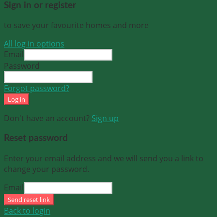
Sign in or register
to save your favourite homes and more
All log in options
Email
Password
Forgot password?
Log in
Don't have an account?
Sign up
Reset password
Enter your email address and we will send you a link to
change your password.
Email
Send reset link
Back to login