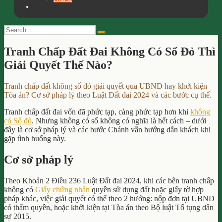
Search
Search
for:
Tranh Chấp Đất Đai Không Có Sổ Đỏ Thì
Giải Quyết Thế Nào?
Tranh chấp đất không sổ đỏ giải quyết qua UBND hay khởi kiện
Tòa án? Cơ sở pháp lý theo Luật Đất đai 2024 và các bước cụ thể.
Tranh chấp đất đai vốn đã phức tạp, càng phức tạp hơn khi
không
có Sổ đỏ
. Nhưng không có sổ không có nghĩa là hết cách – dưới
đây là cơ sở pháp lý và các bước Chánh vẫn hướng dẫn khách khi
gặp tình huống này.
Cơ sở pháp lý
Theo Khoản 2 Điều 236 Luật Đất đai 2024, khi các bên tranh chấp
không có
Giấy chứng nhận
quyền sử dụng đất hoặc giấy tờ hợp
pháp khác, việc giải quyết có thể theo 2 hướng: nộp đơn tại UBND
có thẩm quyền, hoặc khởi kiện tại Tòa án theo Bộ luật Tố tụng dân
sự 2015.