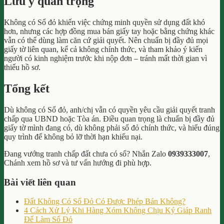
Lưu ý quan trọng
Không có Sổ đỏ khiến việc chứng minh quyền sử dụng đất khó
hơn, nhưng các hợp đồng mua bán giấy tay hoặc bằng chứng khác
vẫn có thể dùng làm căn cứ giải quyết. Nên chuẩn bị đầy đủ mọi
giấy tờ liên quan, kể cả không chính thức, và tham khảo ý kiến
người có kinh nghiệm trước khi nộp đơn – tránh mất thời gian vì
thiếu hồ sơ.
Tổng kết
Dù không có Sổ đỏ, anh/chị vẫn có quyền yêu cầu giải quyết tranh
chấp qua UBND hoặc Tòa án. Điều quan trọng là chuẩn bị đầy đủ
giấy tờ mình đang có, dù không phải sổ đỏ chính thức, và hiểu đúng
quy trình để không bỏ lỡ thời hạn khiếu nại.
Đang vướng tranh chấp đất chưa có sổ? Nhắn Zalo
0939333007
,
Chánh xem hồ sơ và tư vấn hướng đi phù hợp.
Bài viết liên quan
Đất Không Có Sổ Đỏ Có Được Phép Bán Không?
4 Cách Xử Lý Khi Hàng Xóm Không Chịu Ký Giáp Ranh
Để Làm Sổ Đỏ