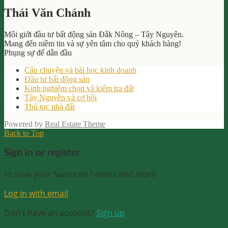
Thái Văn Chánh
Môi giới đầu tư bất động sản Đắk Nông – Tây Nguyên.
Mang đến niềm tin và sự yên tâm cho quý khách hàng!
Phụng sự để dẫn đầu
Câu chuyện và bài học kinh doanh
Đầu tư bất động sản
Kinh nghiệm chọn và kiểm tra đất
Tây Nguyên và cơ hội
Thủ tục nhà đất
Powered by
Real Estate Theme
Back to Top
Sign in or register
to save your favourite homes and more
Log in with email
Don't have an account?
Sign up