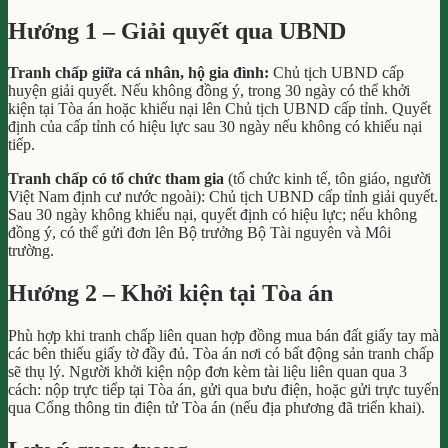
Hướng 1 – Giải quyết qua UBND
Tranh chấp giữa cá nhân, hộ gia đình:
Chủ tịch UBND cấp
huyện giải quyết. Nếu không đồng ý, trong 30 ngày có thể khởi
kiện tại Tòa án hoặc khiếu nại lên Chủ tịch UBND cấp tỉnh. Quyết
định của cấp tỉnh có hiệu lực sau 30 ngày nếu không có khiếu nại
tiếp.
Tranh chấp có tổ chức tham gia
(tổ chức kinh tế, tôn giáo, người
Việt Nam định cư nước ngoài): Chủ tịch UBND cấp tỉnh giải quyết.
Sau 30 ngày không khiếu nại, quyết định có hiệu lực; nếu không
đồng ý, có thể gửi đơn lên Bộ trưởng Bộ Tài nguyên và Môi
trường.
Hướng 2 – Khởi kiện tại Tòa án
Phù hợp khi tranh chấp liên quan hợp đồng mua bán đất giấy tay mà
các bên thiếu giấy tờ đầy đủ. Tòa án nơi có bất động sản tranh chấp
sẽ thụ lý. Người khởi kiện nộp đơn kèm tài liệu liên quan qua 3
cách: nộp trực tiếp tại Tòa án, gửi qua bưu điện, hoặc gửi trực tuyến
qua Cổng thông tin điện tử Tòa án (nếu địa phương đã triển khai).