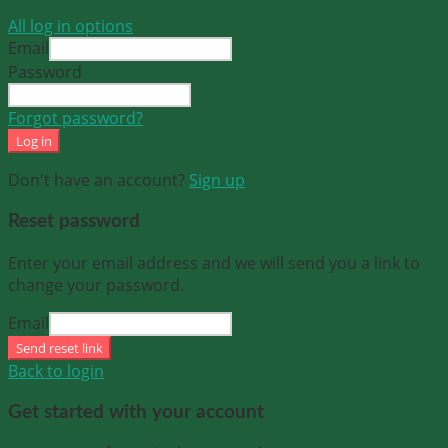
All log in options
Email
Password
Forgot password?
Log in
Don't have an account?
Sign up
Reset password
Enter your email address and we will send you a link to
change your password.
Email
Send reset link
Back to login
Get started with your account