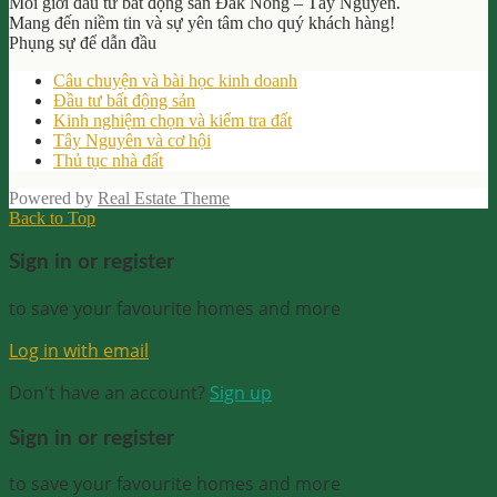
Môi giới đầu tư bất động sản Đắk Nông – Tây Nguyên.
Mang đến niềm tin và sự yên tâm cho quý khách hàng!
Phụng sự để dẫn đầu
Câu chuyện và bài học kinh doanh
Đầu tư bất động sản
Kinh nghiệm chọn và kiểm tra đất
Tây Nguyên và cơ hội
Thủ tục nhà đất
Powered by
Real Estate Theme
Back to Top
Sign in or register
to save your favourite homes and more
Log in with email
Don't have an account?
Sign up
Sign in or register
to save your favourite homes and more