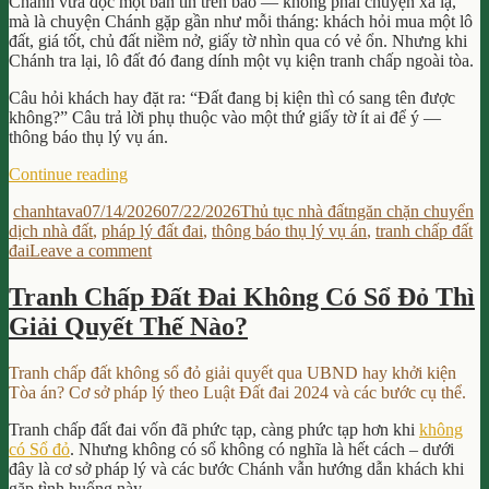
Chánh vừa đọc một bản tin trên báo — không phải chuyện xa lạ,
mà là chuyện Chánh gặp gần như mỗi tháng: khách hỏi mua một lô
đất, giá tốt, chủ đất niềm nở, giấy tờ nhìn qua có vẻ ổn. Nhưng khi
Chánh tra lại, lô đất đó đang dính một vụ kiện tranh chấp ngoài tòa.
Câu hỏi khách hay đặt ra: “Đất đang bị kiện thì có sang tên được
không?” Câu trả lời phụ thuộc vào một thứ giấy tờ ít ai để ý —
thông báo thụ lý vụ án.
“Thông
Continue reading
Báo
Author
Posted
Categories
Tags
chanhtava
07/14/2026
07/22/2026
Thủ tục nhà đất
ngăn chặn chuyển
Thụ
on
dịch nhà đất
,
pháp lý đất đai
,
thông báo thụ lý vụ án
,
tranh chấp đất
Lý
on
đai
Leave a comment
Vụ
Thông
Án
Báo
Là
Tranh Chấp Đất Đai Không Có Sổ Đỏ Thì
Thụ
Căn
Giải Quyết Thế Nào?
Lý
Cứ
Vụ
Ngăn
Án
Chặn
Tranh chấp đất không sổ đỏ giải quyết qua UBND hay khởi kiện
Là
Chuyển
Tòa án? Cơ sở pháp lý theo Luật Đất đai 2024 và các bước cụ thể.
Căn
Dịch
Cứ
Nhà
Tranh chấp đất đai vốn đã phức tạp, càng phức tạp hơn khi
không
Ngăn
Đất?”
có Sổ đỏ
. Nhưng không có sổ không có nghĩa là hết cách – dưới
Chặn
đây là cơ sở pháp lý và các bước Chánh vẫn hướng dẫn khách khi
Chuyển
gặp tình huống này.