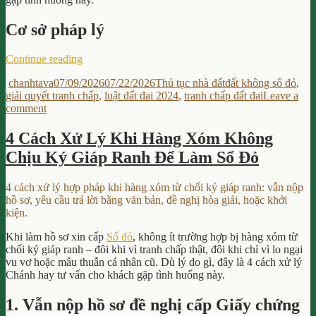
Dịch
Nhà
Cơ sở pháp lý
Đất?
“Tranh
Continue reading
Chấp
Author
Posted
Categories
Tags
chanhtava
07/09/2026
07/22/2026
Thủ tục nhà đất
đất không sổ đỏ
,
Đất
on
giải quyết tranh chấp
,
luật đất đai 2024
,
tranh chấp đất đai
Leave a
Đai
on
comment
Không
Tranh
Có
Chấp
Sổ
4 Cách Xử Lý Khi Hàng Xóm Không
Đất
Đỏ
Chịu Ký Giáp Ranh Để Làm Sổ Đỏ
Đai
Thì
Không
Giải
Có
Quyết
4 cách xử lý hợp pháp khi hàng xóm từ chối ký giáp ranh: vẫn nộp
Sổ
Thế
hồ sơ, yêu cầu trả lời bằng văn bản, đề nghị hòa giải, hoặc khởi
Đỏ
Nào?”
kiện.
Thì
Giải
Khi làm hồ sơ xin cấp
Sổ đỏ
, không ít trường hợp bị hàng xóm từ
Quyết
chối ký giáp ranh – đôi khi vì tranh chấp thật, đôi khi chỉ vì lo ngại
Thế
vu vơ hoặc mâu thuẫn cá nhân cũ. Dù lý do gì, đây là 4 cách xử lý
Nào?
Chánh hay tư vấn cho khách gặp tình huống này.
1. Vẫn nộp hồ sơ đề nghị cấp Giấy chứng